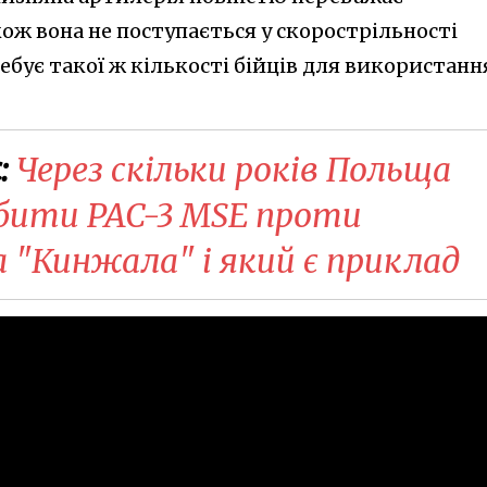
ож вона не поступається у скорострільності
бує такої ж кількості бійців для використання
:
Через скільки років Польща
бити PAC-3 MSE проти
 "Кинжала" і який є приклад