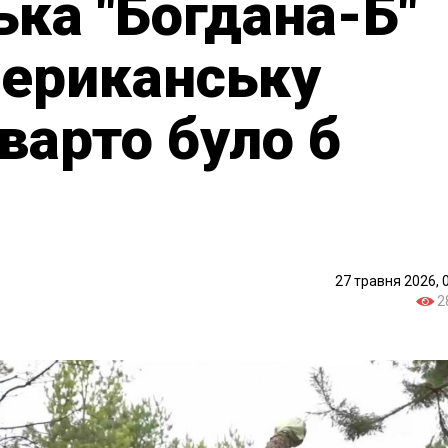
ька "Богдана-Б"
мериканську
варто було б
27 травня 2026, 
2