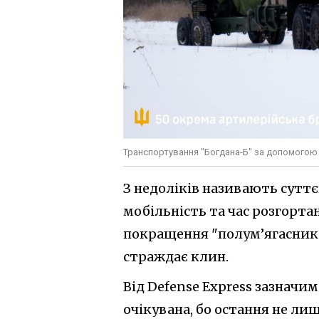
Транспортування "Богдана-Б" за допомогою
З недоліків називають суттє
мобільність та час розгорт
покращення "полум’ягасника"
страждає клин.
Від Defense Express зазначи
очікувана, бо остання не лиш