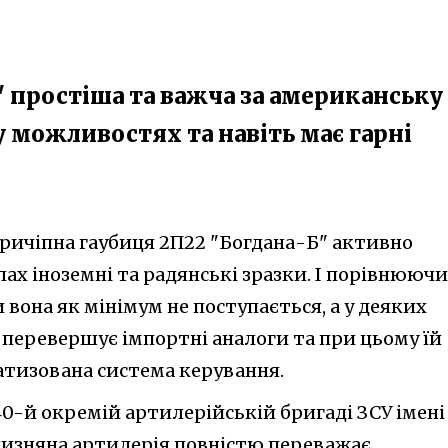
" простіша та важча за американську
у можливостях та навіть має гарні
причіпна гаубиця 2П22 "Богдана-Б" активно
лах іноземні та радянські зразки. І порівнюючи
вона як мінімум не поступається, а у деяких
 перевершує імпортні аналоги та при цьому їй
тизована система керування.
40-й окремій артилерійській бригаді ЗСУ імені
тчизняна артилерія повністю переважає