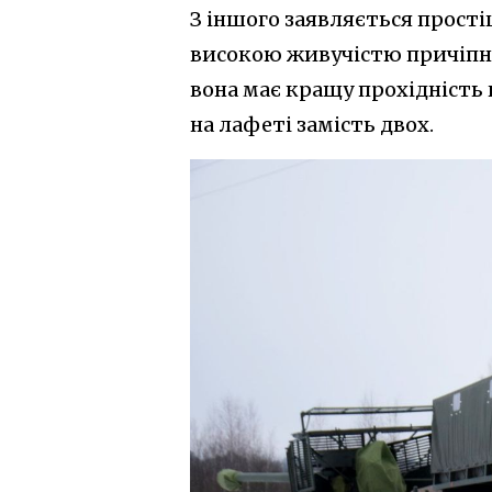
З іншого заявляється прості
високою живучістю причіпно
вона має кращу прохідність 
на лафеті замість двох.