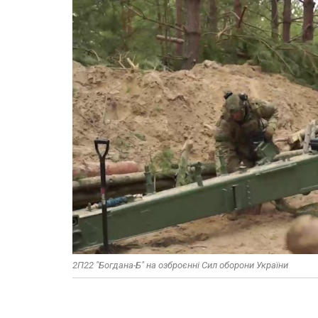
2П22 "Богдана-Б" на озброєнні Сил оборони України