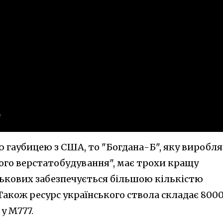
 гаубицею з США, то "Богдана-Б", яку виробля
го верстатобудування", має трохи кращу
йськових забезпечується більшою кількістю
Також ресурс українського ствола складає 800
 у M777.