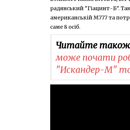
радянський "Гіацинт-Б". Так
американській M777 та потре
саме 8 осіб.
Читайте також
може почати ро
"Искандер-М" та