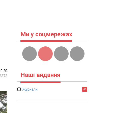
Ми у соцмережах
09:20
Наші видання
8373
Журнали
42