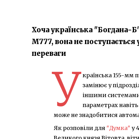
Хоча українська "Богдана-Б
M777, вона не поступається 
переваги
У
країнська 155-мм 
замінює у підрозді
іншими системами 
параметрах навіть
може не знадобитися автома
Як розповіли для
"Думка"
у 
Великого князя Вітовта, ві