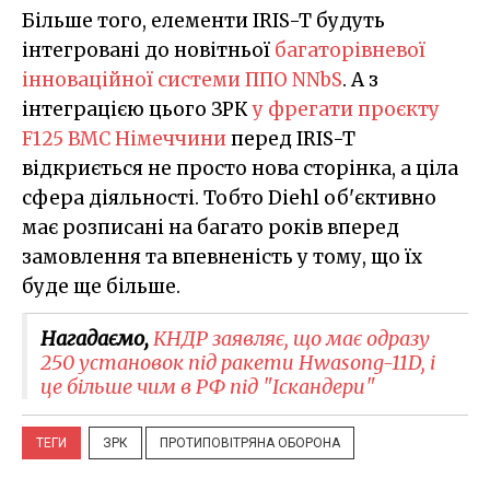
Більше того, елементи IRIS-T будуть
інтегровані до новітньої
багаторівневої
інноваційної системи ППО NNbS
. А з
інтеграцією цього ЗРК
у фрегати проєкту
F125 ВМС Німеччини
перед IRIS-T
відкриється не просто нова сторінка, а ціла
сфера діяльності. Тобто Diehl об'єктивно
має розписані на багато років вперед
замовлення та впевненість у тому, що їх
буде ще більше.
Нагадаємо,
КНДР заявляє, що має одразу
250 установок під ракети Hwasong-11D, і
це більше чим в РФ під "Іскандери"
ТЕГИ
ЗРК
ПРОТИПОВІТРЯНА ОБОРОНА