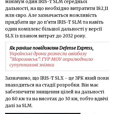
мінімум один IRIS-T SLM середньої
дальності, на що необхідно витратити 182,11
млн євро. Але зазначається можливість
придбати ще до п'яти IRIS-T SLM та навіть
один комплекс більшої дальності у версії
SLX із планом витрат до 2032 року.
Як раніше повідомляв Defense Express,
Українські дрони рознесли авіабазу
"Морозовськ": ГУР МОУ оприлюднило
супутникові знімки
Зазначимо, що IRIS-T SLX - це ЗРК який поки
знаходиться на стадії розробки. Він має
забезпечити знищення цілей на дальності
до 80 км та на висотах до 30 км, тобто вдвічі
далі за SLM.