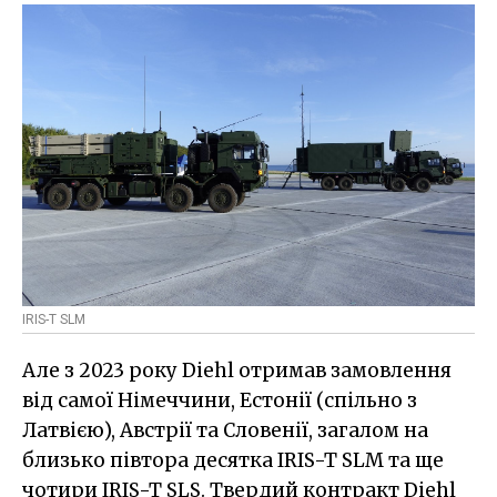
IRIS-T SLM
Але з 2023 року Diehl отримав замовлення
від самої Німеччини, Естонії (спільно з
Латвією), Австрії та Словенії, загалом на
близько півтора десятка IRIS-T SLM та ще
чотири IRIS-T SLS. Твердий контракт Diehl