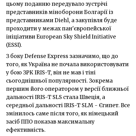
цьому поданню передувало зустрічі
представників міноборони Болгарії із
представниками Diehl, а закупівля буде
проходити у межах пан'європейської
ініціативи European Sky Shield Initiative
(ESSI).
З боку Defense Express зазначимо, що до
того, як Україна не почала використовувати
у бою ЗРК IRIS-T, він не мав і тіні
сьогоднішньої популярності. Зокрема
першим його оператором у версії ближньої
дальності IRIS-T SLS стала Швеція, а
середньої дальності IRIS-T SLM - Єгипет. Все
змінилось саме після того, як німецький
засіб ППО показав максимальну
ефективність.