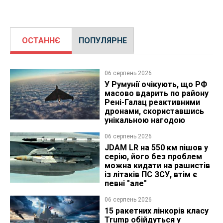
ОСТАННЄ
ПОПУЛЯРНЕ
06 серпень 2026
У Румунії очікують, що РФ
масово вдарить по району
Рені-Галац реактивними
дронами, скориставшись
унікальною нагодою
06 серпень 2026
JDAM LR на 550 км пішов у
серію, його без проблем
можна кидати на рашистів
із літаків ПС ЗСУ, втім є
певні "але"
06 серпень 2026
15 ракетних лінкорів класу
Trump обійдуться у