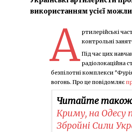
використанням усієї можли
А
ртилерійські час
контрольні занят
Під час цих навч
радіолокаційна с
безпілотні комплекси "Фурі
вогонь. Про це повідомляє
п
Читайте також
Криму, на Одесу 
Збройні Сили Укр