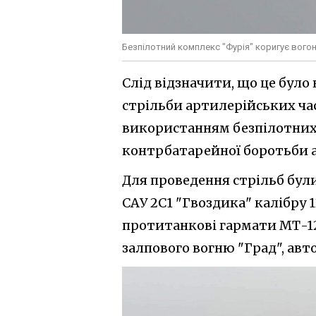
Безпілотний комплекс "Фурія" коригує вогон
Слід відзначити, що це було
стрільби артилерійських ча
використанням безпілотних 
контрбатарейної боротьби 
Для проведення стрільб були
САУ 2С1 "Гвоздика" калібру 1
протитанкові гармати МТ-12
залпового вогню "Град", ав