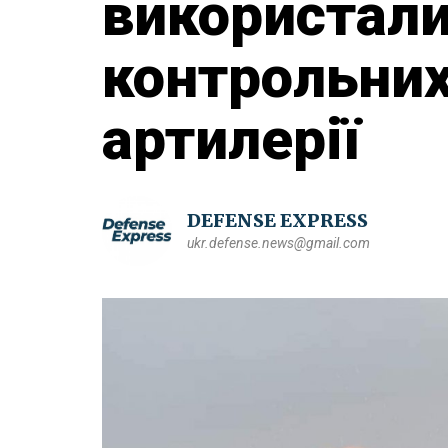
використали
контрольних
артилерії
DEFENSE EXPRESS
ukr.defense.news@gmail.com