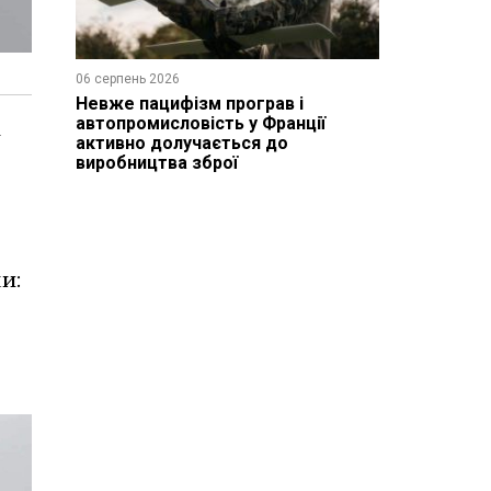
06 серпень 2026
Невже пацифізм програв і
автопромисловість у Франції
і
активно долучається до
виробництва зброї
и: