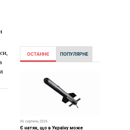
и
си,
ОСТАННЄ
ПОПУЛЯРНЕ
а
и
06 серпень 2026
Є натяк, що в Україну може