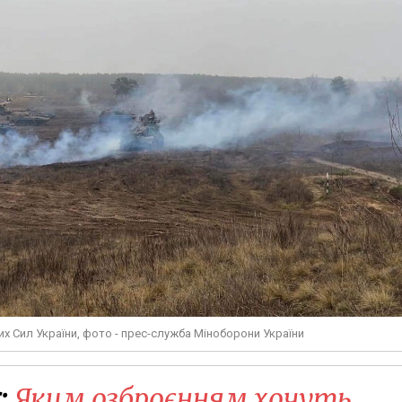
их Сил України, фото - прес-служба Міноборони України
:
​Яким озброєнням хочуть