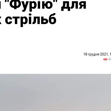
 "Фурію" для
 стрільб
18 грудня 2021, 
4