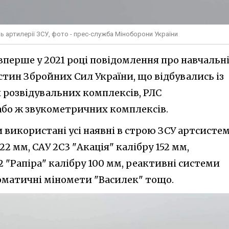
ь артилерії ЗСУ, фото - прес-служба Міноборони України
 вперше у 2021 році повідомлення про навчальн
стин Збройних Сил України, що відбувались із
розвідувальних комплексів, РЛС
або ж звукометричних комплексів.
 використані усі наявні в строю ЗСУ артсистем
22 мм, САУ 2С3 "Акація" калібру 152 мм,
 "Рапіра" калібру 100 мм, реактивні системи
томатичні міномети "Василек" тощо.