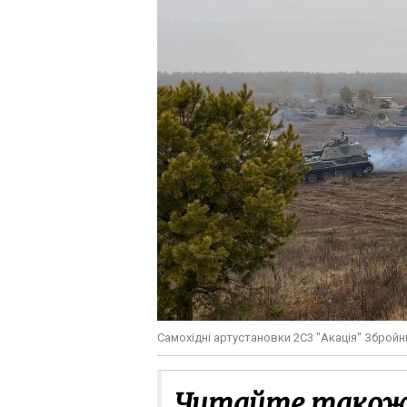
Самохідні артустановки 2С3 "Акація" Збройн
Читайте також