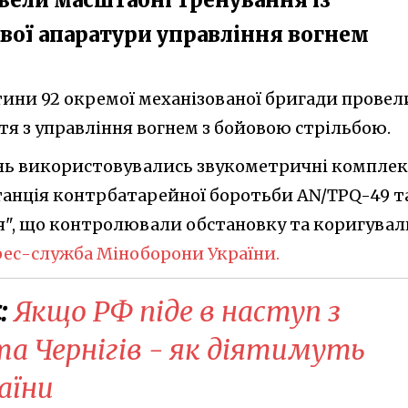
вої апаратури управління вогнем
тини 92 окремої механізованої бригади провел
тя з управління вогнем з бойовою стрільбою.
ань використовувались звукометричні комплек
танція контрбатарейної боротьби AN/TPQ-49 т
я", що контролювали обстановку та коригувал
рес-служба Міноборони України.
:
Якщо РФ піде в наступ з
та Чернігів - як діятимуть
аїни