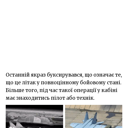
Останній якраз буксирувався, що означає те,
що це літак у повноцінному бойовому стані.
Більше того, під час такої операції у кабіні
має знаходитись пілот або технік.