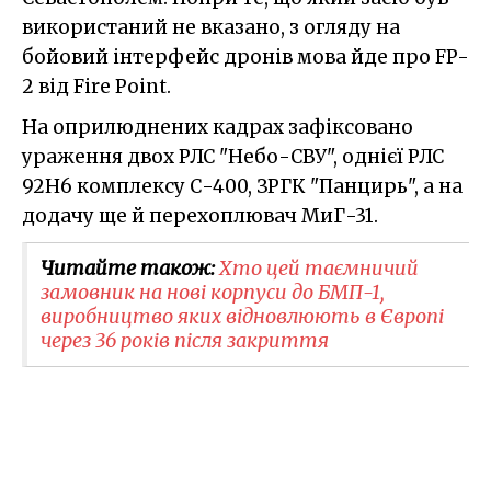
використаний не вказано, з огляду на
бойовий інтерфейс дронів мова йде про FP-
2 від Fire Point.
На оприлюднених кадрах зафіксовано
ураження двох РЛС "Небо-СВУ", однієї РЛС
92Н6 комплексу С-400, ЗРГК "Панцирь", а на
додачу ще й перехоплювач МиГ-31.
Читайте також:
Хто цей таємничий
замовник на нові корпуси до БМП-1,
виробництво яких відновлюють в Європі
через 36 років після закриття