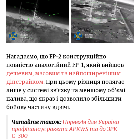
Нагадаємо, що FP-2 конструкційно
повністю аналогійний FP-1, який вийшов
дешевим, масовим та найпоширенішим
діпстрайком
. При цьому різниця полягає
лише у системі зв'язку та меншому об'ємі
палива, що якраз і дозволило збільшити
бойову частину вдвічі.
Читайте також:
Норвегія для України
профінансує ракети APKWS та до ЗРК
С-300