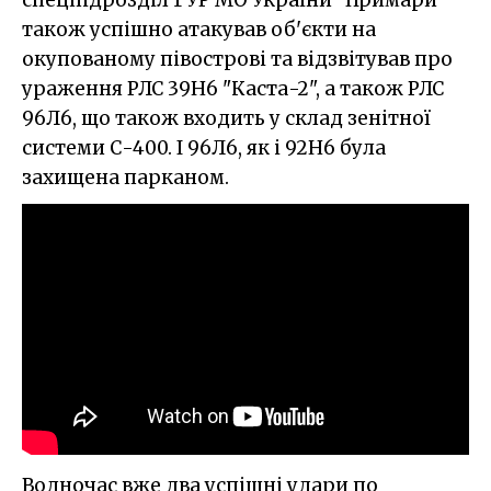
також успішно атакував об'єкти на
окупованому півострові та відзвітував про
ураження РЛС 39Н6 "Каста-2", а також РЛС
96Л6, що також входить у склад зенітної
системи С-400. І 96Л6, як і 92Н6 була
захищена парканом.
Водночас вже два успішні удари по