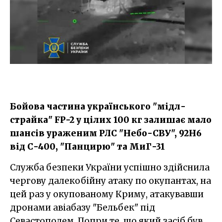
Бойова частина українського "мідл-
страйка" FP-2 у цілих 100 кг залишає мало
шансів ураженим РЛС "Небо-СВУ", 92Н6
від С-400, "Панцирю" та МиГ-31
Служба безпеки України успішно здійснила
чергову далекобійну атаку по окупантах, на
цей раз у окупованому Криму, атакувавши
дронами авіабазу "Бельбек" під
Севастополем. Попри те, що який засіб був