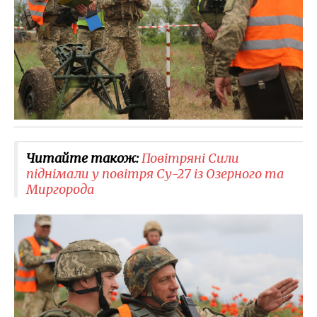
Читайте також:
Повітряні Сили
піднімали у повітря Су-27 із Озерного та
Миргорода