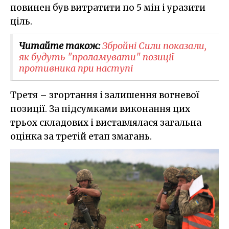
повинен був витратити по 5 мін і уразити
ціль.
Читайте також:
Збройні Сили показали,
як будуть "проламувати" позиції
противника при наступі
Третя – згортання і залишення вогневої
позиції. За підсумками виконання цих
трьох складових і виставлялася загальна
оцінка за третій етап змагань.