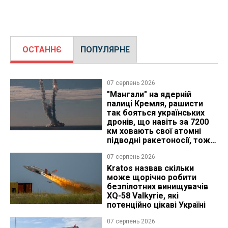
ОСТАННЄ
ПОПУЛЯРНЕ
07 серпень 2026
"Мангали" на ядерній
палиці Кремля, рашисти
так бояться українських
дронів, що навіть за 7200
км ховають свої атомні
підводні ракетоносії, тож
що видно з космосу
07 серпень 2026
Kratos назвав скільки
може щорічно робити
безпілотних винищувачів
XQ-58 Valkyrie, які
потенційно цікаві Україні
07 серпень 2026