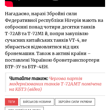
Нагадаємо, наразі Збройні сили
Федеративної республіки Нігерія мають на
озброєнні понад чотири десятки танків
Т-72АВ та Т-72М1 й, попри закупівлю
сучасних китайських танків VT-4, не
збирається відмовлятися від цих
бронемашин. Також в активі країни –
поставлені Україною бронетранспортери
БТР-3У та БТР-4ЕН.
Читайте також:
Чергова партія
модернізованих танків Т-72АМТ помічена
на КБТЗ (відео)
ТЕГИ
ВІЙСЬКОВІ НОВИНИ
ЗБРОЙНІ СИЛИ УКРАЇНИ