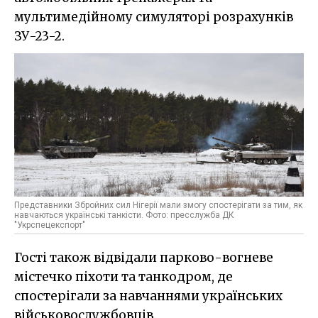
мультимедійному симуляторі розрахунків
ЗУ-23-2.
Представники Збройних сил Нігерії мали змогу спостерігати за тим, як
навчаються українські танкісти. Фото: пресслужба ДК
"Укрспецекспорт"
Гості також відвідали парково-вогневе
містечко піхоти та танкодром, де
спостерігали за навчаннями українських
військовослужбовців.