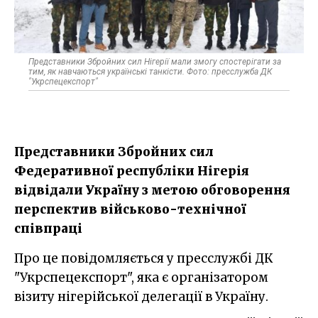
Представники Збройних сил Нігерії мали змогу спостерігати за
тим, як навчаються українські танкісти. Фото: пресслужба ДК
"Укрспецекспорт"
Представники Збройних сил
Федеративної республіки Нігерія
відвідали Україну з метою обговорення
перспектив військово-технічної
співпраці
Про це повідомляється у пресслужбі ДК
"Укрспецекспорт", яка є організатором
візиту нігерійської делегації в Україну.