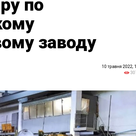
ру по
кому
вому заводу
10 травня 2022, 
30