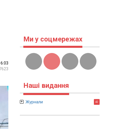
Ми у соцмережах
16:03
7623
Наші видання
Журнали
42