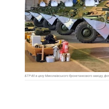
БТР-80 в цеху Миколаївського бронетанкового заводу, фот