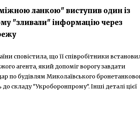
роміжною ланкою" виступив один із
ому "зливали" інформацію через
режу
аїни сповістила, що її співробітники встанови
жого агента, який допоміг ворогу завдати
ар по будівлям Миколаївського бронетанково
 до складу "Укроборонпрому". Інші деталі цієї