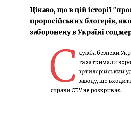
Цікаво, що в цій історії "п
проросійських блогерів, як
заборонену в Україні соцме
С
лужба безпеки Укр
та затримали воро
артилерійський уд
заводу, що входить
справи СБУ не розкриває.