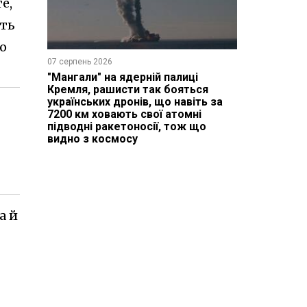
е,
сть
о
07 серпень 2026
"Мангали" на ядерній палиці
Кремля, рашисти так бояться
українських дронів, що навіть за
7200 км ховають свої атомні
підводні ракетоносії, тож що
видно з космосу
а й