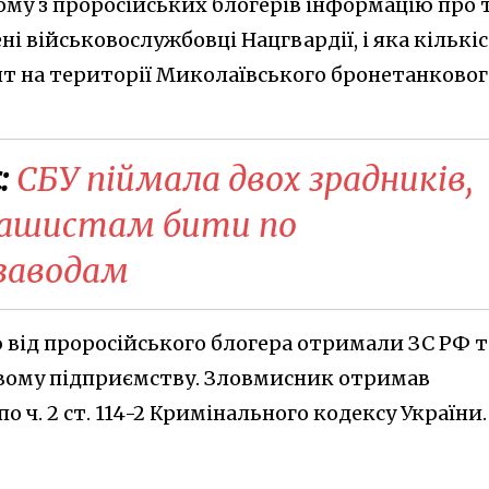
му з проросійських блогерів інформацію про т
і військовослужбовці Нацгвардії, і яка кількі
нт на території Миколаївського бронетанковог
:
СБУ піймала двох зрадників,
рашистам бити по
заводам
 від проросійського блогера отримали ЗС РФ т
овому підприємству. Зловмисник отримав
о ч. 2 ст. 114-2 Кримінального кодексу України.