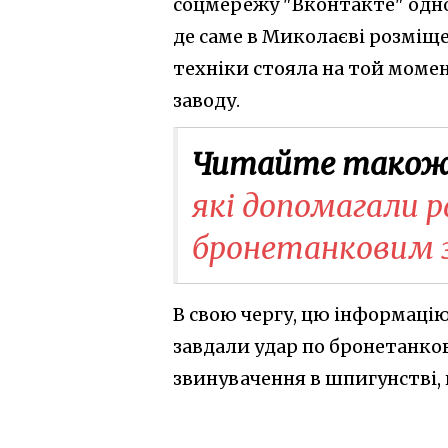
соцмережу "Вконтакте" одно
де саме в Миколаєві розміщен
техніки стояла на той моме
заводу.
Читайте також
які допомагали 
бронетанковим 
В свою чергу, цю інформацію
завдали удар по бронетанк
звинувачення в шпигунстві, п