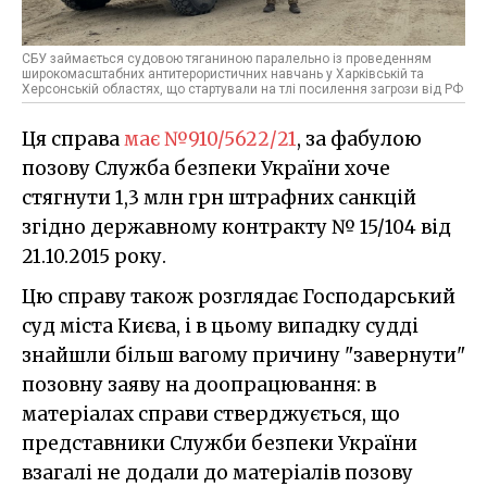
СБУ займається судовою тяганиною паралельно із проведенням
широкомасштабних антитерористичних навчань у Харківській та
Херсонській областях, що стартували на тлі посилення загрози від РФ
Ця справа
має №910/5622/21
, за фабулою
позову Служба безпеки України хоче
стягнути 1,3 млн грн штрафних санкцій
згідно державному контракту № 15/104 від
21.10.2015 року.
Цю справу також розглядає Господарський
суд міста Києва, і в цьому випадку судді
знайшли більш вагому причину "завернути"
позовну заяву на доопрацювання: в
матеріалах справи стверджується, що
представники Служби безпеки України
взагалі не додали до матеріалів позову