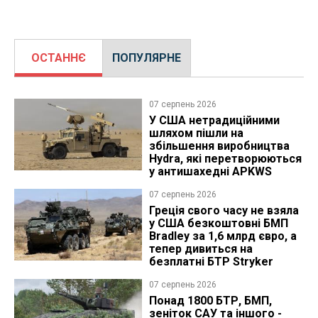
ОСТАННЄ
ПОПУЛЯРНЕ
07 серпень 2026
У США нетрадиційними
шляхом пішли на
збільшення виробництва
Hydra, які перетворюються
у антишахедні APKWS
07 серпень 2026
Греція свого часу не взяла
у США безкоштовні БМП
Bradley за 1,6 млрд євро, а
тепер дивиться на
безплатні БТР Stryker
07 серпень 2026
Понад 1800 БТР, БМП,
зеніток САУ та іншого -