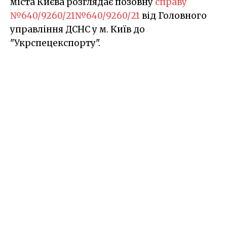
міста Києва розглядає позовну
справу
№640/9260/21
№640/9260/21
від Головного
управління ДСНС у м. Київ до
"Укрспецекспорту".