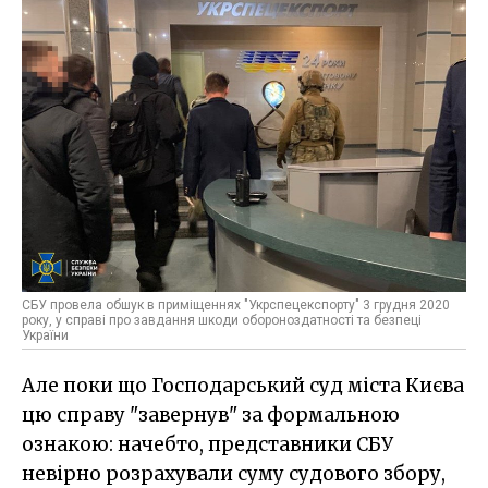
СБУ провела обшук в приміщеннях "Укрспецекспорту" 3 грудня 2020
року, у справі про завдання шкоди обороноздатності та безпеці
України
Але поки що Господарський суд міста Києва
цю справу "завернув" за формальною
ознакою: начебто, представники СБУ
невірно розрахували суму судового збору,