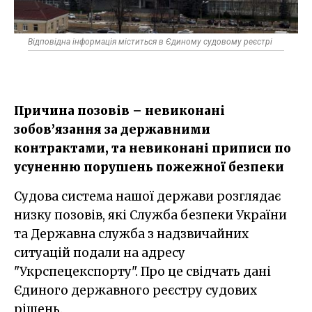
Відповідна інформація міститься в Єдиному судовому реєстрі
Причина позовів – невиконані
зобов’язання за державними
контрактами, та невиконані приписи по
усуненню порушень пожежної безпеки
Судова система нашої держави розглядає
низку позовів, які Служба безпеки України
та Державна служба з надзвичайних
ситуацій подали на адресу
"Укрспецекспорту". Про це свідчать дані
Єдиного державного реєстру судових
рішень.