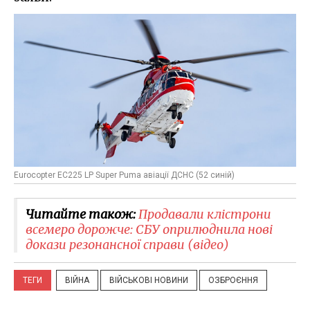
Eurocopter EC225 LP Super Puma авіації ДСНС (52 синій)
Читайте також:
Продавали клістрони
всемеро дорожче: СБУ оприлюднила нові
докази резонансної справи (відео)
ТЕГИ
ВІЙНА
ВІЙСЬКОВІ НОВИНИ
ОЗБРОЄННЯ