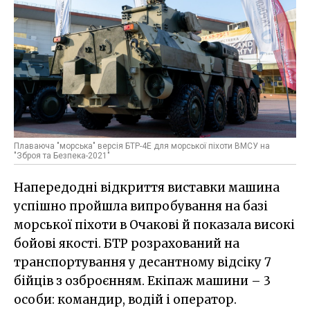
Плаваюча "морська" версія БТР-4Е для морської піхоти ВМСУ на
"Зброя та Безпека-2021"
Напередодні відкриття виставки машина
успішно пройшла випробування на базі
морської піхоти в Очакові й показала високі
бойові якості. БТР розрахований на
транспортування у десантному відсіку 7
бійців з озброєнням. Екіпаж машини – 3
особи: командир, водій і оператор.