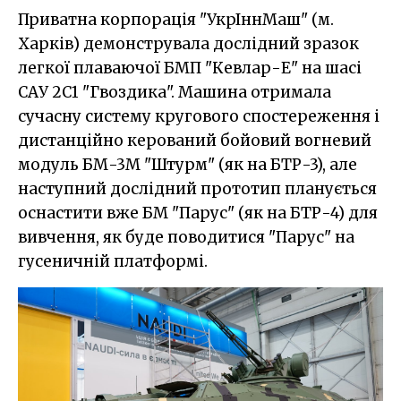
Приватна корпорація "УкрІннМаш" (м.
Харків) демонструвала дослідний зразок
легкої плаваючої БМП "Кевлар-Е" на шасі
САУ 2C1 "Гвоздика". Машина отримала
сучасну систему кругового спостереження і
дистанційно керований бойовий вогневий
модуль БМ-3М "Штурм" (як на БТР-3), але
наступний дослідний прототип планується
оснастити вже БМ "Парус" (як на БТР-4) для
вивчення, як буде поводитися "Парус" на
гусеничній платформі.