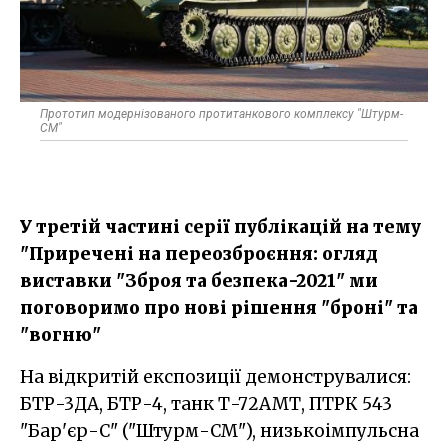
Прототип модернізованого протитанкового комплексу "Штурм-
СМ"
У третій частині серії публікацій на тему
"Приречені на переозброєння: огляд
виставки "Зброя та безпека-2021" ми
поговоримо про нові рішення "броні" та
"вогню"
На відкритій експозиції демонструвалися:
БТР-3ДА, БТР-4, танк Т-72АМТ, ПТРК 543
"Бар'єр-С" ("Штурм-СМ"), низькоімпульсна