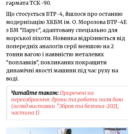
гармата ТСК-90.
Що стосується БТР-4, йшлося про останню
модернізацію ХКБМ ім. О. Морозова БТР-4Е
з БМ "Парус", адаптовану спеціально для
морської піхоти. Новинка відрізняється від
попередніх аналогів серії меншою на 2
тонни вагою і наявністю металевих
"поплавків", покликаних покращити
динамічні якості машини під час руху на
воді.
Читайте також:
Приречені на
переозброєння: дрони та роботи поля бою
(огляд виставки "Зброя та безпека-2021,
частина 1)