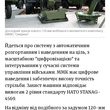
Дослідний зразок нового 120-мм мобільного мінометного комплексу
(ММК) "Смерека"
Йдеться про систему з автоматичним
розгортанням і наведенням на ціль, з
масштабною "цифровізацією" та
інтегруванням у сучасні системи
управління військами. ММК має цифрове
наведення і забезпечує високу точність
стрільби. Захист машини відповідає
вимогам 2 рівня стандарту НАТО STANAG-
4569.
На відміну від подібного за задумом 120-мм