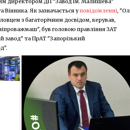
им директором ДП "Завод ім. Малишева"
а Вінника. Як зазначається у
повідомленні
, "О
ловцем з багаторічним досвідом, керував,
ніпроважмаш", був головою правління ЗАТ
 завод" та ПрАТ "Запорізький
д".