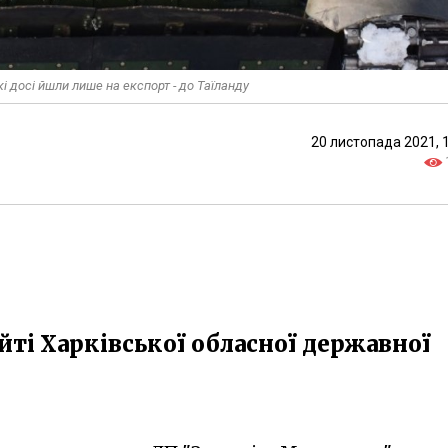
і досі йшли лише на експорт - до Таїланду
20 листопада 2021, 
йті Харківської обласної державної