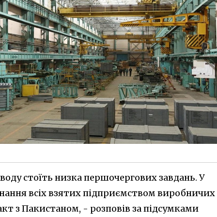
воду стоїть низка першочергових завдань. У
онання всіх взятих підприємством виробничих
акт з Пакистаном, - розповів за підсумками