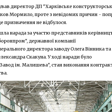
ував директор ДП "Харківське конструкторсь
ков Мормило, проте з невідомих причин - поп
це призначення не відбулося.
йшла нарада за участю представників керівниц
оронпром", державної компанії
нерального директора заводу Олега Вінника та
лександра Скакуна. У ході наради було
"Завод ім. Малишева", стан виконання контрак
ва.