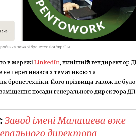
робника важкої бронетехніки України
лю в мережі
LinkedIn
, нинішній гендиректор Д
е не перетинався з тематикою та
я бронетехніки. Його прізвища також не було
а заміщення посади генерального директора ДП
:
Завод імені Малишева вже
нерального директора