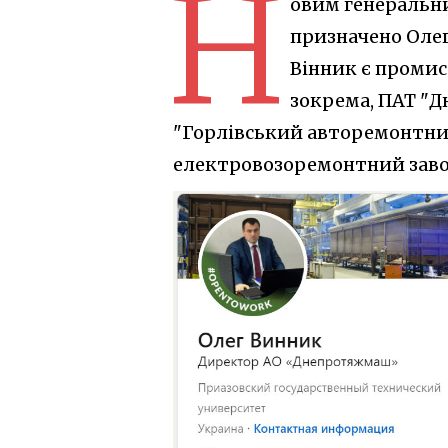
Н
овим генеральн
призначено Олег
Вінник є промис
зокрема, ПАТ "Д
"Горлівський авторемонтний
електровозоремонтний заво