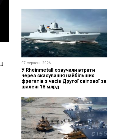
П
07 серпень 2026
У Rheinmetall озвучили втрати
через скасування найбільших
фрегатів з часів Другої світової за
шалені 18 млрд