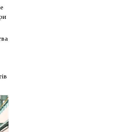
ке
ри
тва
тів