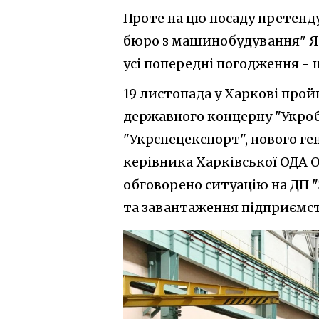
Проте на цю посаду претенд
бюро з машинобудування" Я
усі попередні погодження - 
19 листопада у Харкові про
державного концерну "Укроб
"Укрспецекспорт", нового ге
керівника Харківської ОДА О
обговорено ситуацію на ДП 
та завантаження підприємст