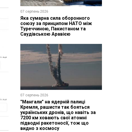
07 серпень 2026
Яка сумарна сила оборонного
союзу за принципом НАТО між
Туреччиною, Пакистаном та
Саудівською Аравією
07 серпень 2026
"Мангали" на ядерній палиці
Кремля, рашисти так бояться
українських дронів, що навіть за
7200 км ховають свої атомні
підводні ракетоносії, тож що
видно з космосу