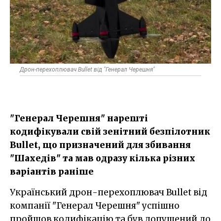
Дрон-перехоплювач Bullet від "Генерал Черешня"
"Генерал Черешня" нарешті
кодифікували свій зенітний безпілотник
Bullet, що призначений для збивання
"Шахедів" та мав одразу кілька різних
варіантів раніше
Український дрон-перехоплювач Bullet від
компанії "Генерал Черешня" успішно
пройшов кодифікацію та був допущений до