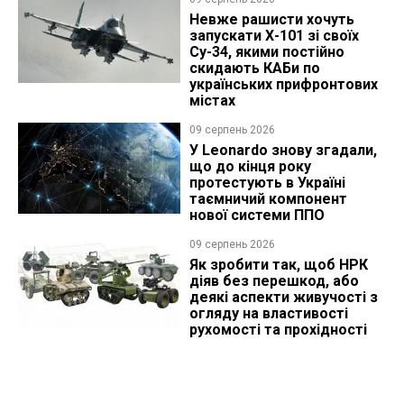
Невже рашисти хочуть
запускати Х-101 зі своїх
Су-34, якими постійно
скидають КАБи по
українських прифронтових
містах
09 серпень 2026
У Leonardo знову згадали,
що до кінця року
протестують в Україні
таємничий компонент
нової системи ППО
09 серпень 2026
Як зробити так, щоб НРК
діяв без перешкод, або
деякі аспекти живучості з
огляду на властивості
рухомості та прохідності