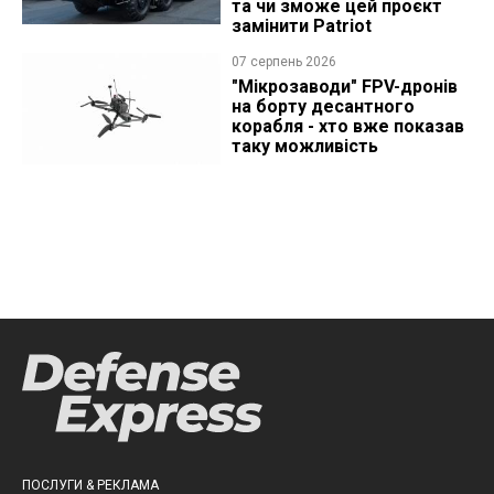
та чи зможе цей проєкт
замінити Patriot
07 серпень 2026
"Мікрозаводи" FPV-дронів
на борту десантного
корабля - хто вже показав
таку можливість
ПОСЛУГИ & РЕКЛАМА