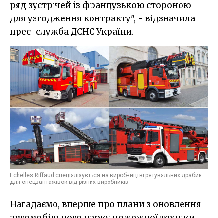
ряд зустрічей із французькою стороною
для узгодження контракту", - відзначила
прес-служба
ДСНС України.
Echelles Riffaud спеціалізується на виробництві рятувальних драбин
для спецвантажівок від різних виробників
Нагадаємо, вперше про плани з оновлення
автомобільного парку пожежної техніки