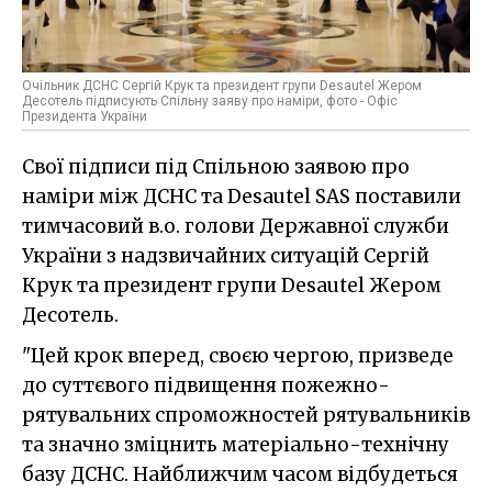
Очільник ДСНС Сергій Крук та президент групи Desautel Жером
Десотель підписують Спільну заяву про наміри, фото - Офіс
Президента України
Свої підписи під Спільною заявою про
наміри між ДСНС та Desautel SAS поставили
тимчасовий в.о. голови Державної служби
України з надзвичайних ситуацій Сергій
Крук та президент групи Desautel Жером
Десотель.
"Цей крок вперед, своєю чергою, призведе
до суттєвого підвищення пожежно-
рятувальних спроможностей рятувальників
та значно зміцнить матеріально-технічну
базу ДСНС. Найближчим часом відбудеться