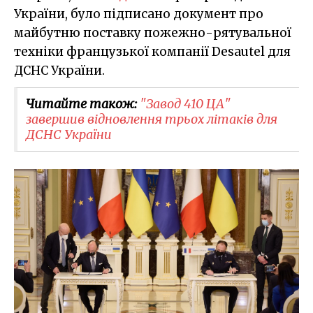
України, було підписано документ про
майбутню поставку пожежно-рятувальної
техніки французької компанії Desautel для
ДСНС України.
Читайте також:
"Завод 410 ЦА"
завершив відновлення трьох літаків для
ДСНС України