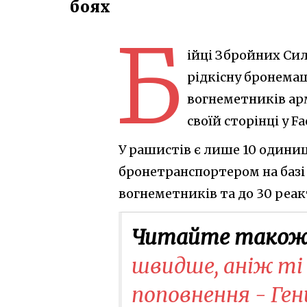
боях
Б
ійці Збройних Сил
рідкісну бронема
вогнеметників арм
своїй сторінці у F
У рашистів є лише 10 одини
бронетранспортером на базі 
вогнеметників та до 30 реа
Читайте також
швидше, аніж т
поповнення - Ге