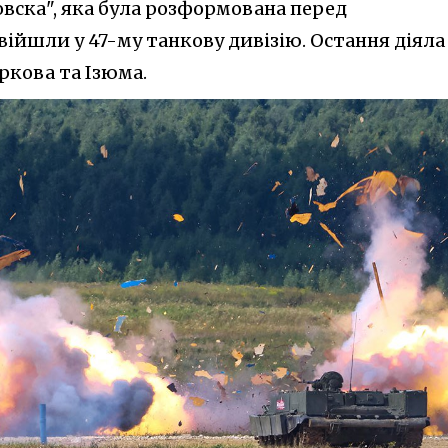
овска", яка була розформована перед
увійшли у 47-му танкову дивізію. Остання діяла
ркова та Ізюма.