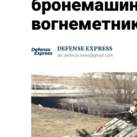
бронемашин
вогнеметник
DEFENSE EXPRESS
ukr.defense.news@gmail.com