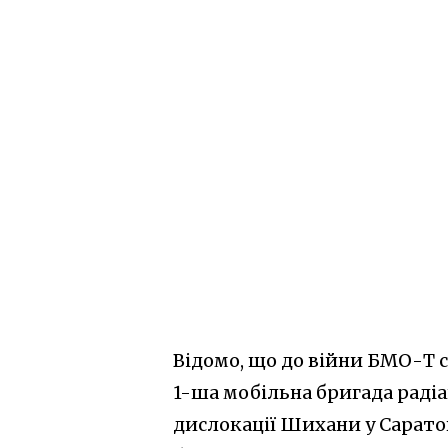
Відомо, що до війни БМО-Т с
1-ша мобільна бригада радіа
дислокації Шихани у Саратов