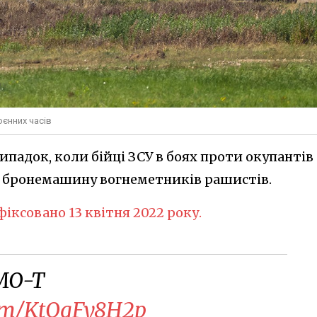
єнних часів
ипадок, коли бійці ЗСУ в боях проти окупантів
у бронемашину вогнеметників рашистів.
фіксовано 13 квітня 2022 року.
MO-T
.com/KtOqFy8H2p