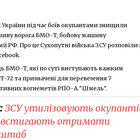
 України під час боїв окупантами знищили
шину ворога БМО-Т, бойову машину
ії РФ. Про це Сухопутні війська ЗСУ розповіли 
acebook.
ць БМО-Т, які по суті виступають важким
Т-72 та призначені для перевезення 7
ктивних вогнеметів РПО-А "Шмель".
:
ЗСУ утилізовують окупанті
і встигають отримати
нштаб