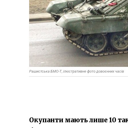
Рашистська БМО-Т, ілюстративне фото довоєнних часів
Окупанти мають лише 10 так