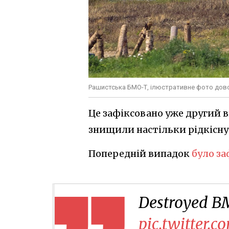
Рашистська БМО-Т, ілюстративне фото дово
Це зафіксовано уже другий в
знищили настільки рідкісн
Попередній випадок
було за
Destroyed B
pic.twitter