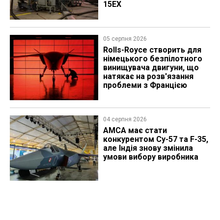
15EX
05 серпня 2026
Rolls-Royce створить для
німецького безпілотного
винищувача двигуни, що
натякає на розв'язання
проблеми з Францією
04 серпня 2026
AMCA має стати
конкурентом Су-57 та F-35,
але Індія знову змінила
умови вибору виробника