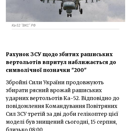
Ка-52 "ВКС" РФ
Рахунок ЗСУ щодо збитих рашиських
вертольотів впритул наближається до
символічної позначки "200"
Збройні Сили України продовжують
збирати рясний врожай рашиських
ударних вертольотів Ка-52. Відповідно до
повідомлення Командування Повітряних
Сил ЗСУ третій за дві доби гелікоптер цієї
моделі був знищений сьогодні, 15 серпня,
близько 08:00.