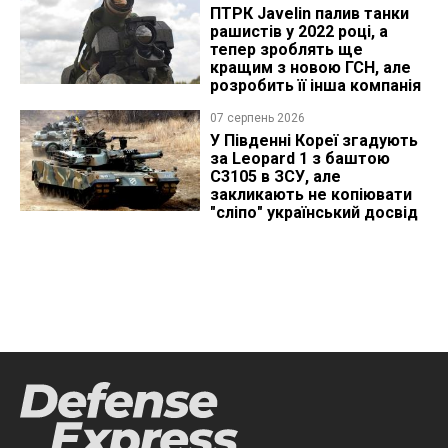
ПТРК Javelin палив танки
рашистів у 2022 році, а
тепер зроблять ще
кращим з новою ГСН, але
розробить її інша компанія
07 серпень 2026
У Південні Кореї згадують
за Leopard 1 з баштою
C3105 в ЗСУ, але
закликають не копіювати
"сліпо" український досвід