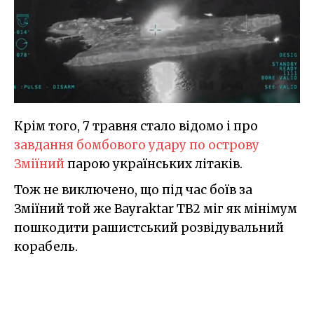
Крім того, 7 травня стало відомо і про
завдання бомбового удару по острову
Зміїний
парою українських літаків.
Тож не виключено, що під час боїв за
Зміїний той же Bayraktar TB2 міг як мінімум
пошкодити рашистський розвідувальний
корабель.