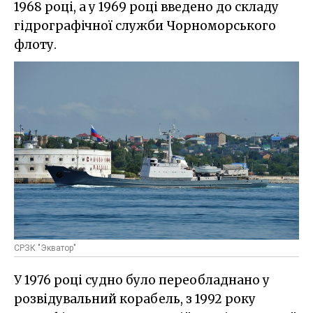
1968 році, а у 1969 році введено до складу
гідрографічної служби Чорноморського
флоту.
СРЗК "Экватор"
У 1976 році судно було переобладнано у
розвідувальний корабель, з 1992 року