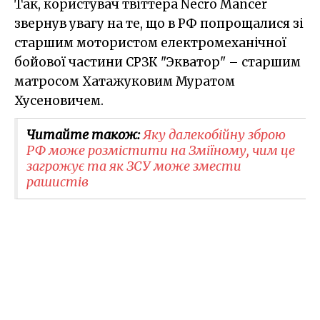
Так, користувач твіттера Necro Mancer
звернув увагу на те, що в РФ попрощалися зі
старшим мотористом електромеханічної
бойової частини СРЗК "Экватор" – старшим
матросом Хатажуковим Муратом
Хусеновичем.
Читайте також:
Яку далекобійну зброю
РФ може розмістити на Зміїному, чим це
загрожує та як ЗСУ може змести
рашистів