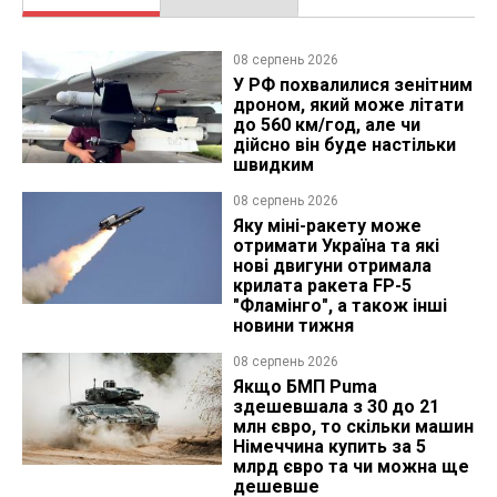
08 серпень 2026
У РФ похвалилися зенітним
дроном, який може літати
до 560 км/год, але чи
дійсно він буде настільки
швидким
08 серпень 2026
Яку міні-ракету може
отримати Україна та які
нові двигуни отримала
крилата ракета FP-5
"Фламінго", а також інші
новини тижня
08 серпень 2026
Якщо БМП Puma
здешевшала з 30 до 21
млн євро, то скільки машин
Німеччина купить за 5
млрд євро та чи можна ще
дешевше