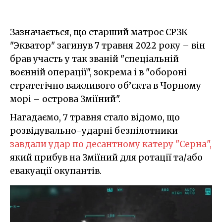
Зазначається, що старший матрос СРЗК
"Экватор" загинув 7 травня 2022 року – він
брав участь у так званій "спеціальній
воєнній операції", зокрема і в "обороні
стратегічно важливого об’єкта в Чорному
морі – острова Зміїний".
Нагадаємо, 7 травня стало відомо, що
розвідувально-ударні безпілотники
завдали удар по десантному катеру "Серна",
який прибув на Зміїний для ротації та/або
евакуації окупантів.