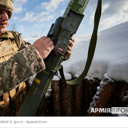
MAW-D, фото - АрміяInform