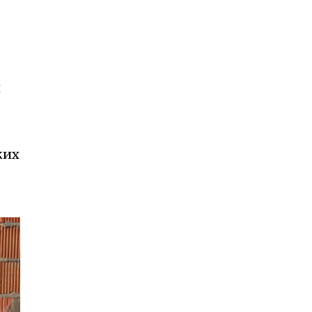
и
ких