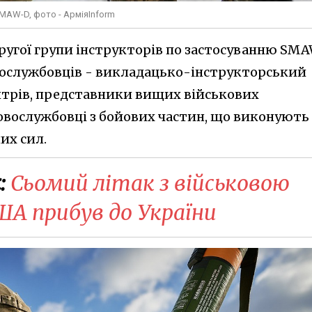
MAW-D, фото - АрміяInform
другої групи інструкторів по застосуванню SM
вослужбовців - викладацько-інструкторський
нтрів, представники вищих військових
ковослужбовці з бойових частин, що виконують
их сил.
:
Сьомий літак з військовою
ША прибув до України