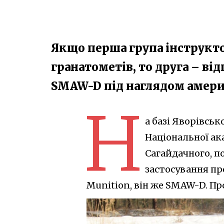
Якщо перша група інструкто
гранатометів, то друга – ві
SMAW-D під наглядом амери
Н
а базі Яворівськ
Національної ак
Сагайдачного, п
застосування пр
Munition, він же SMAW-D. Пр