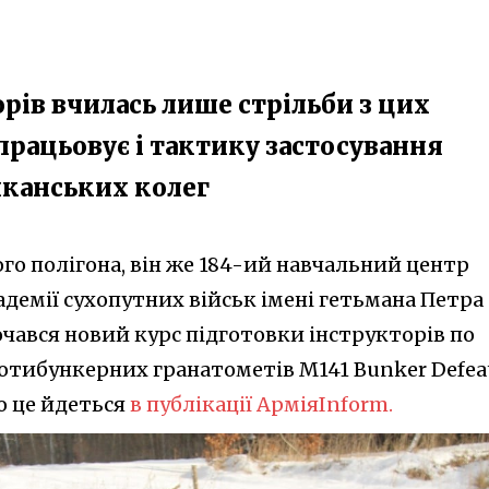
рів вчилась лише стрільби з цих
дпрацьовує і тактику застосування
канських колег
ого полігона, він же 184-ий навчальний центр
адемії сухопутних військ імені гетьмана Петра
очався новий курс підготовки інструкторів по
отибункерних гранатометів M141 Bunker Defea
о це йдеться
в публікації АрміяInform.