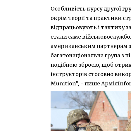
Особливість курсу другої г
окрім теорії та практики ст
відпрацьовують і тактику за
стали саме військовослужбо
американським партнерам з 
багатонаціональна група з п
подібною зброєю, щоб отри
інструкторів стосовно вико
Munition", - пише АрміяInfo