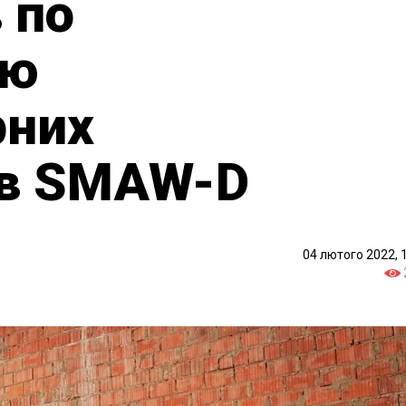
 по
ню
рних
ів SMAW-D
04 лютого 2022, 