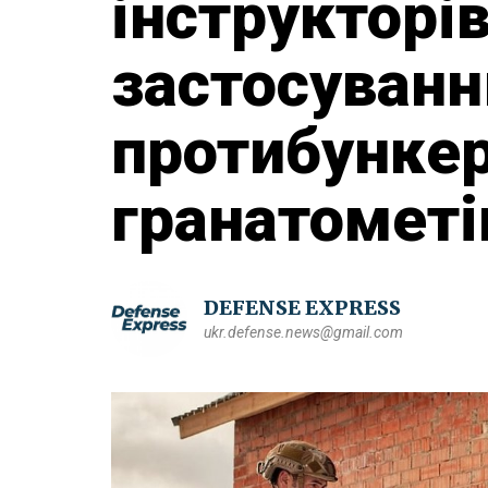
інструкторів
застосуван
протибунке
гранатомет
DEFENSE EXPRESS
ukr.defense.news@gmail.com