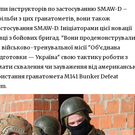
рупи інструкторів по застосуванню SMAW-D –
рільби з цих гранатометів, вони також
стосування SMAW-D. Ініціаторами цієї новації
вці з бойових бригад. "Вони продемонструвал
військово-тренувальної місії "Об’єднана
ідготовки — Україна" свою тактику роботи з
мати схвалення чи зауваження від американсь
ристання гранатомета M141 Bunker Defeat
rm.