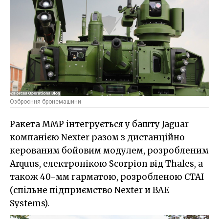
Озброєння бронемашини
Ракета ММР інтегрується у башту Jaguar
компанією Nexter разом з дистанційно
керованим бойовим модулем, розробленим
Arquus, електронікою Scorpion від Thales, а
також 40-мм гарматою, розробленою CTAI
(спільне підприємство Nexter и BAE
Systems).