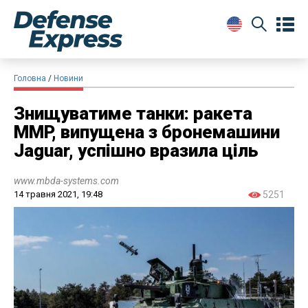
Головна
Новини
Знищуватиме танки: ракета
MMP, випущена з бронемашини
Jaguar, успішно вразила ціль
www.mbda-systems.com
14 травня 2021, 19:48
5251