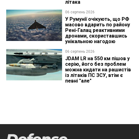
літака
06 серпень 2026
У Румунії очікують, що РФ
масово вдарить по району
Рені-Галац реактивними
дронами, скориставшись
унікальною нагодою
06 серпень 2026
JDAM LR на 550 км пішов у
серію, його без проблем
можна кидати на рашистів
із літаків ПС ЗСУ, втім є
певні "але"