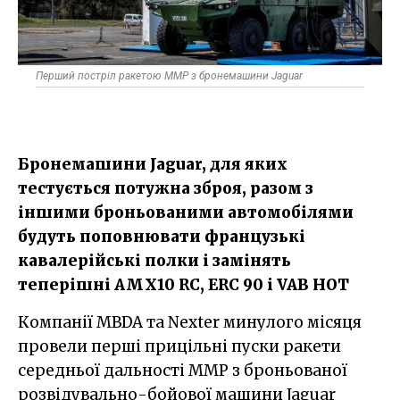
Перший постріл ракетою MMP з бронемашини Jaguar
Бронемашини Jaguar, для яких
тестується потужна зброя, разом з
іншими броньованими автомобілями
будуть поповнювати французькі
кавалерійські полки і замінять
теперішні AMX10 RC, ERC 90 і VAB HOT
Компанії MBDA та Nexter минулого місяця
провели перші прицільні пуски ракети
середньої дальності ММР з броньованої
розвідувально-бойової машини Jaguar