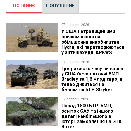
ОСТАННЄ
ПОПУЛЯРНЕ
07 серпень 2026
У США нетрадиційними
шляхом пішли на
збільшення виробництва
Hydra, які перетворюються
у антишахедні APKWS
07 серпень 2026
Греція свого часу не взяла
у США безкоштовні БМП
Bradley за 1,6 млрд євро, а
тепер дивиться на
безплатні БТР Stryker
07 серпень 2026
Понад 1800 БТР, БМП,
зеніток САУ та іншого -
деталі найбільшого в
історії замовлення на GTK
Boxer