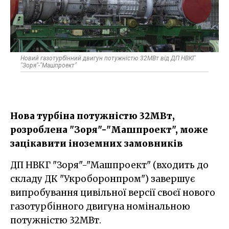
Новий газотурбінний двигун потужністю 32МВт від ДП НВКГ
"Зоря"-"Машпроект"
Нова турбіна потужністю 32МВт,
розроблена "Зоря"-"Машпроект", може
зацікавити іноземних замовників
ДП НВКГ "Зоря"-"Машпроект" (входить до
складу ДК "Укроборонпром") завершує
випробування цивільної версії своєї нового
газотурбінного двигуна номінальною
потужністю 32МВт.