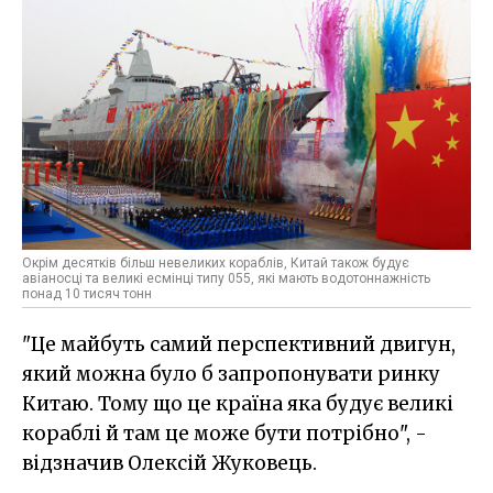
Окрім десятків більш невеликих кораблів, Китай також будує
авіаносці та великі есмінці типу 055, які мають водотоннажність
понад 10 тисяч тонн
"Це майбуть самий перспективний двигун,
який можна було б запропонувати ринку
Китаю. Тому що це країна яка будує великі
кораблі й там це може бути потрібно", -
відзначив Олексій Жуковець.