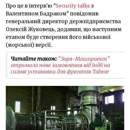
Про це в інтерв'ю "
Security talks
з
Валентином Бадраком" повідомив
генеральний директор держпідприємства
Олексій Жуковець, додавши, що наступним
етапом буде створення його військової
(морської) версії.
Читайте також:
"Зоря-Машпроект"
отримала нове замовлення від Індії на
силові установки для фрегатів Talwar