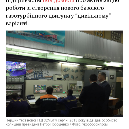
підприємстві
повідомили
про активізацію
роботи зі створення нового базового
газотурбінного двигуна у "цивільному"
варіанті.
Перший тест нової ГТД 32МВт у серпні 2018 року відвідав особисто
колишній президент Петро Порошенко / Фото: Укроборонпром