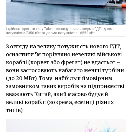
Індійські фрегати типу Talwar оснащуються чотирма ГДТ - двома
потужністю 7350 кВт та двома потужністю 16550 кВт
З огляду на велику потужність нового ГДТ,
оснастити їм порівняно невеликі військові
кораблі (корвет або фрегат) не вдасться –
вони застосовують набагато менші турбіни
(до 20 МВт). Тому, найбільш ймовірним
замовником таких виробів на підприємстві
вважають Китай, який масово будує й
великі кораблі (зокрема, есмінці різних
типів).