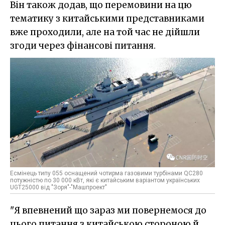
Він також додав, що перемовини на цю
тематику з китайськими представниками
вже проходили, але на той час не дійшли
згоди через фінансові питання.
Есмінець типу 055 оснащений чотирма газовими турбінами QC280
потужністю по 30 000 кВт, які є китайським варіантом українських
UGT25000 від "Зоря"-"Машпроект"
"Я впевнений що зараз ми повернемося до
цього питання з китайською стороною й