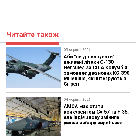
Читайте також
05 серпня 2026
Аби "не доношувати"
вживані літаки C-130
Hercules за США Колумбія
замовляє два нових KC-390
Millenium, які інтегрують з
Gripen
04 серпня 2026
AMCA має стати
конкурентом Су-57 та F-35,
але Індія знову змінила
умови вибору виробника