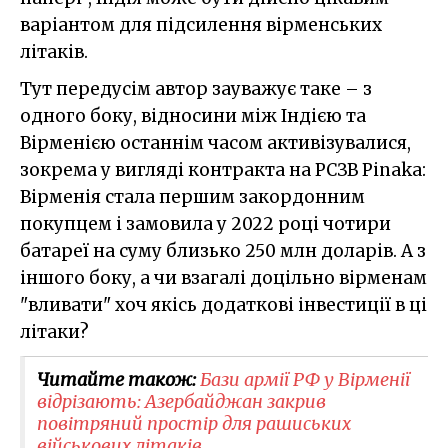
варіантом для підсилення вірменських
літаків.
Тут передусім автор зауважує таке – з
одного боку, відносини між Індією та
Вірменією останнім часом активізувалися,
зокрема у вигляді контракта на РСЗВ Pinaka:
Вірменія стала першим закордонним
покупцем і замовила у 2022 році чотири
батареї на суму близько 250 млн доларів. А з
іншого боку, а чи взагалі доцільно вірменам
"вливати" хоч якісь додаткові інвестиції в ці
літаки?
Читайте також:
Бази армії РФ у Вірменії
відрізають: Азербайджан закрив
повітряний простір для рашиських
військових літаків