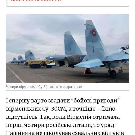
Чотири вірменські Су-30, фото ілюстративне
І спершу варто згадати "бойові пригоди"
вірменських Су-30СМ, а точніше – їхню
відсутність. Так, коли Вірменія отримала
перші чотири російські літаки, то уряд
Пашиняна не шкодував схвальних відгуків