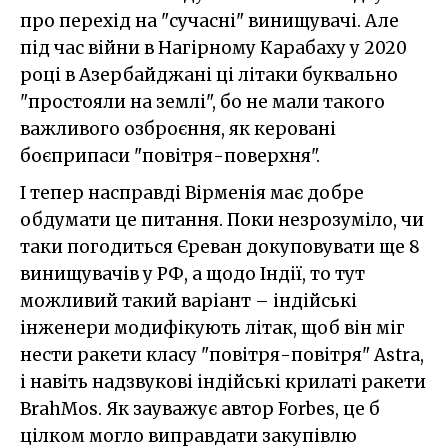
про перехід на "сучасні" винищувачі. Але
під час війни в Нагірному Карабаху у 2020
році в Азербайджані ці літаки буквально
"простояли на землі", бо не мали такого
важливого озброєння, як керовані
боєприпаси "повітря-поверхня".
І тепер насправді Вірменія має добре
обдумати це питання. Поки незрозуміло, чи
таки погодиться Єреван докуповувати ще 8
винищувачів у РФ, а щодо Індії, то тут
можливий такий варіант – індійські
інженери модифікують літак, щоб він міг
нести ракети класу "повітря-повітря" Astra,
і навіть надзвукові індійські крилаті ракети
BrahMos. Як зауважує автор Forbes, це б
цілком могло виправдати закупівлю