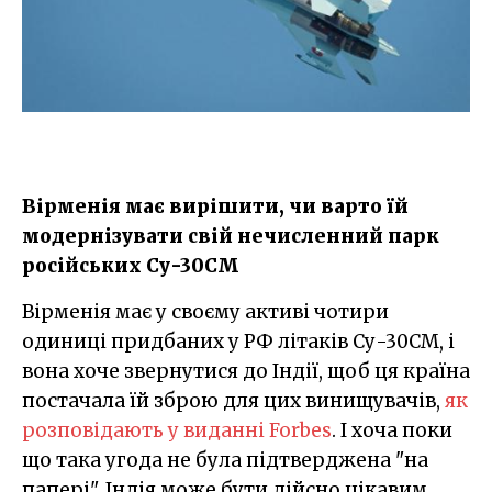
Вірменія має вирішити, чи варто їй
модернізувати свій нечисленний парк
російських Су-30СМ
Вірменія має у своєму активі чотири
одиниці придбаних у РФ літаків Су-30СМ, і
вона хоче звернутися до Індії, щоб ця країна
постачала їй зброю для цих винищувачів,
як
розповідають у виданні Forbes
. І хоча поки
що така угода не була підтверджена "на
папері", Індія може бути дійсно цікавим