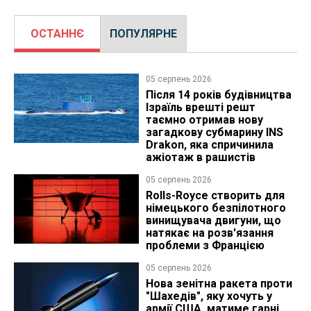
ОСТАННЄ
ПОПУЛЯРНЕ
05 серпень 2026
Після 14 років будівництва
Ізраїль врешті решт
таємно отримав нову
загадкову субмарину INS
Drakon, яка спричинила
ажіотаж в рашистів
05 серпень 2026
Rolls-Royce створить для
німецького безпілотного
винищувача двигуни, що
натякає на розв'язання
проблеми з Францією
05 серпень 2026
Нова зенітна ракета проти
"Шахедів", яку хочуть у
армії США, матиме гарні