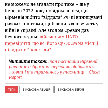
не можемо не згадати про таке – ще у
березні 2022 року повідомлялося, що
Вірменія нібито "віддала" РФ ці винищувачі
разом з пілотами, щоб вони взяли участь у
війні в Україні. Але згодом Єреван дав
безпосередньо
військовим НАТО
перевірити, що всі його Су-30СМ на місці і
нікуди не "полетіли"
.
Читайте також:
Іран поставив Вірменії
ракетне озброєння: передача відбулась у
жовтні та трималась у таємниці - Clash
Report
ТЕГИ
ВІЙСЬКОВА АВІАЦІЯ
ВІЙСЬКОВА ЗБРОЯ