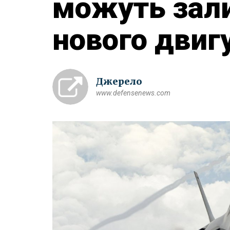
можуть зал
нового двиг
Джерело
www.defensenews.com