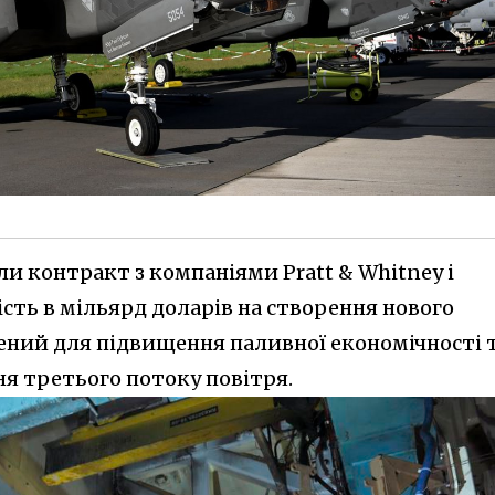
ли контракт з компаніями Pratt & Whitney і
ртість в мільярд доларів на створення нового
чений для підвищення паливної економічності 
ня третього потоку повітря.