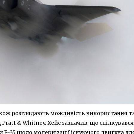
акож розглядають можливість використання т
 Pratt & Whitney. Хейс зазначив, що спілкувався
 F-35 щодо модернізації існуючого двигуна дл