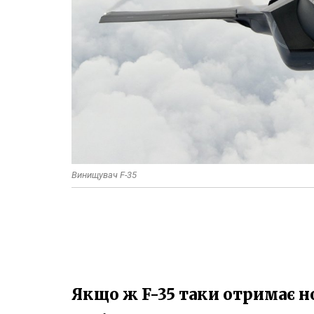
Винищувач F-35
Якщо ж F-35 таки отримає но