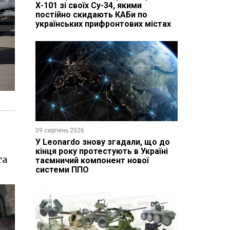
Х-101 зі своїх Су-34, якими
постійно скидають КАБи по
українських прифронтових містах
09 серпень 2026
У Leonardo знову згадали, що до
кінця року протестують в Україні
та
таємничий компонент нової
системи ППО