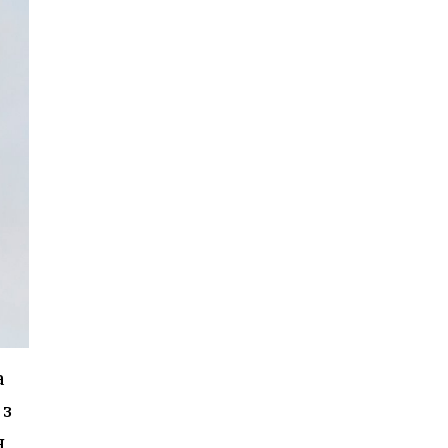
а
 з
я