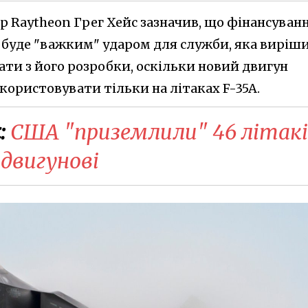
 Raytheon Грег Хейс зазначив, що фінансуван
 буде "важким" ударом для служби, яка виріш
ати з його розробки, оскільки новий двигун
користовувати тільки на літаках F-35A.
:
США "приземлили" 46 літак
в двигунові