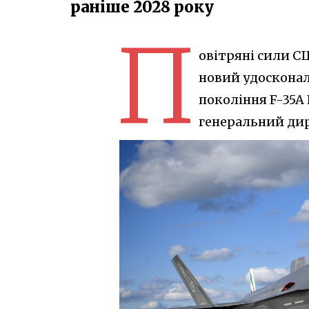
раніше 2028 року
П
овітряні сили С
новий удосконал
покоління F-35A 
генеральний дир