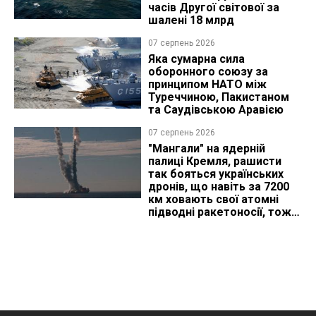
часів Другої світової за
шалені 18 млрд
07 серпень 2026
Яка сумарна сила
оборонного союзу за
принципом НАТО між
Туреччиною, Пакистаном
та Саудівською Аравією
07 серпень 2026
"Мангали" на ядерній
палиці Кремля, рашисти
так бояться українських
дронів, що навіть за 7200
км ховають свої атомні
підводні ракетоносії, тож
що видно з космосу