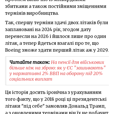
збитками а також постійними зміщеннями
термінів виробництва.
Так, спершу терміни здачі двох літаків були
заплановані на 2024 рік, згодом дату
перенесли на 2026 і йшлося лише про один
літак, а тепер йдеться взагалі про те, що
Boeing зможе здати перший літак аж у 2029.
Читайте також:
На пенсії для військових
більше ніж на зброю: як у ЄС "зашивають"
у нормативні 2% ВВП на оборону під 20%
соціальних виплат
Ця історія досить іронічна з урахуванням
того факту, що у 2018 році ці президентські
літаки "під себе" замовляв Дональд Трамп,
а з оновленими термінами він їх не побачит