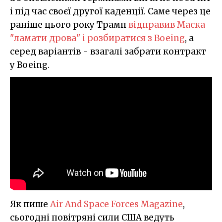
і під час своєї другої каденції. Саме через це
раніше цього року Трамп
відправив Маска
"ламати дрова" і розбиратися з Boeing
, а
серед варіантів - взагалі забрати контракт
у Boeing.
Як пише
Air And Space Forces Magazine
,
сьогодні повітряні сили США ведуть