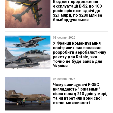
Бюджет продовження
експлуатації B-52 до 100
років зріс вже вдвічі до
$21 млрд, по $280 млн за
бомбардувальник
03 серпня 2026
У Франції командування
повітряних сил закликає
розробити аеробалістичну
ракету для Rafale, яка
точно не буде зайва для
України
05 серпня 2026
Чому винищувачі F-35C
виглядають "іржавими"
після понад 210 днів у морі,
та чи втратили вони свої
стелс-можливості