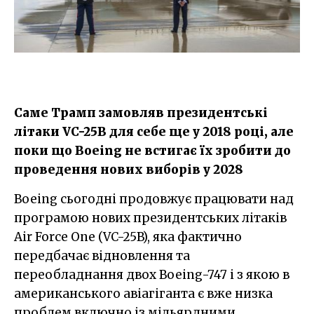
Саме Трамп замовляв президентські
літаки VC-25B для себе ще у 2018 році, але
поки що Boeing не встигає їх зробити до
проведення нових виборів у 2028
Boeing сьогодні продовжує працювати над
програмою нових президентських літаків
Air Force One (VC-25B), яка фактично
передбачає відновлення та
переобладнання двох Boeing-747 і з якою в
американського авіагіганта є вже низка
проблем включно із мільярдними