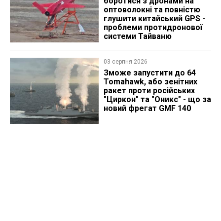
боротися з дронами на
оптоволокні та повністю
глушити китайський GPS -
проблеми протидронової
системи Тайваню
03 серпня 2026
Зможе запустити до 64
Tomahawk, або зенітних
ракет проти російських
"Циркон" та "Оникс" - що за
новий фрегат GMF 140