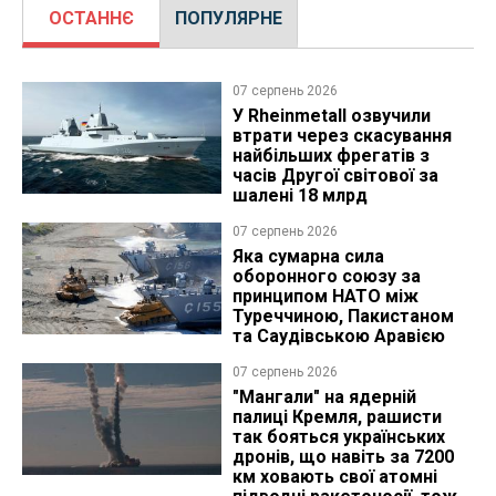
ОСТАННЄ
ПОПУЛЯРНЕ
07 серпень 2026
У Rheinmetall озвучили
втрати через скасування
найбільших фрегатів з
часів Другої світової за
шалені 18 млрд
07 серпень 2026
Яка сумарна сила
оборонного союзу за
принципом НАТО між
Туреччиною, Пакистаном
та Саудівською Аравією
07 серпень 2026
"Мангали" на ядерній
палиці Кремля, рашисти
так бояться українських
дронів, що навіть за 7200
км ховають свої атомні