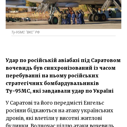
Ту-95МС "ВКС" РФ
Удар по російській авіабазі під Саратовом
вочевидь був синхронізований із часом
перебуванні на ньому російських
стратегічних бомбардувальників
Ту-95МС, які завдавали удар по Україні
У Саратові та його передмісті Енгельс
росіяни бідкаються на атаку українських
дронів, які влетіли у висотні житлові
будинки. Водночас ціллю атаки вочевидь