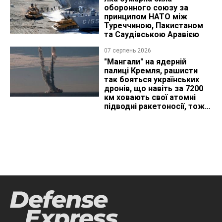
оборонного союзу за
принципом НАТО між
Туреччиною, Пакистаном
та Саудівською Аравією
07 серпень 2026
"Мангали" на ядерній
палиці Кремля, рашисти
так бояться українських
дронів, що навіть за 7200
км ховають свої атомні
підводні ракетоносії, тож
що видно з космосу