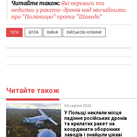
Читайте також:
Які переваги та
недоліки у ракето-дронів над звичайними:
про "Паляницю" проти "Шахеда"
ТЕГИ
БПЛА
ВІЙНА
ВІЙСЬКОВІ НОВИНИ
Читайте також
04 серпня 2026
У Польщі наклали місця
падіння російських дронів
та крилатих ракет на
координати оборонних
заводів і знайшли цікаві