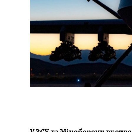
У ЗСУ та Міноборони вкотр