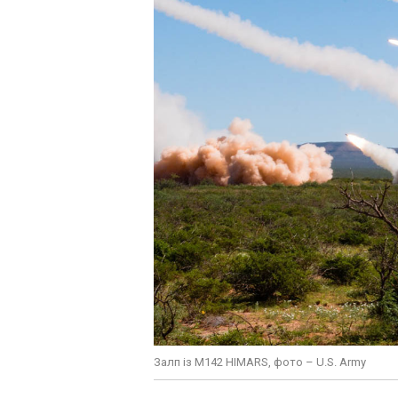
Залп із M142 HIMARS, фото – U.S. Army