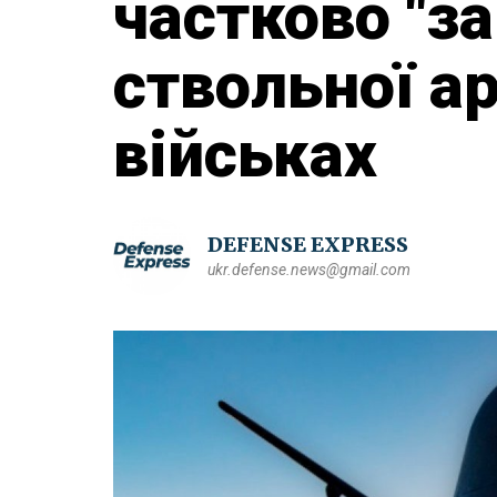
частково "з
ствольної ар
військах
DEFENSE EXPRESS
ukr.defense.news@gmail.com