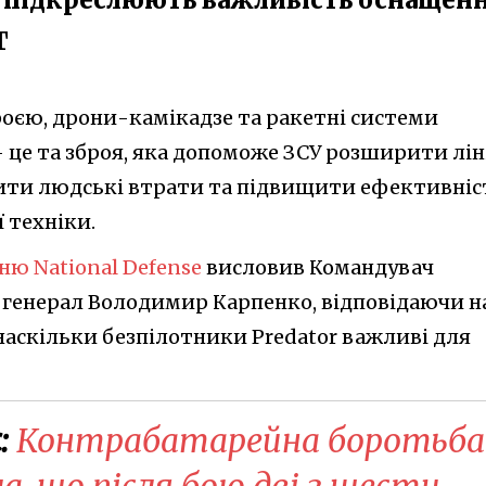
Т
роєю, дрони-камікадзе та ракетні системи
 це та зброя, яка допоможе ЗСУ розширити лі
ити людські втрати та підвищити ефективніс
 техніки.
ню National Defense
висловив Командувач
 генерал Володимир Карпенко, відповідаючи н
наскільки безпілотники Predator важливі для
:
Контрабатарейна боротьба
а, що після бою дві з шести