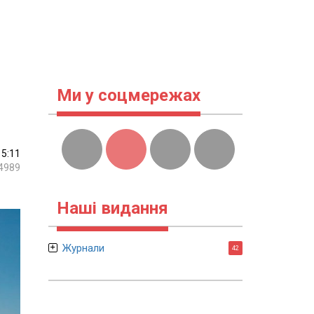
Ми у соцмережах
15:11
4989
Наші видання
Журнали
42