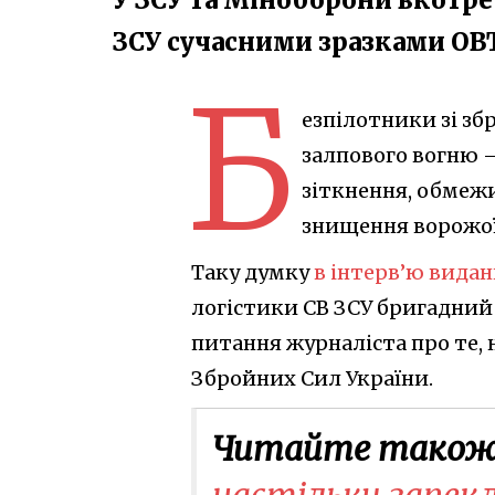
ЗСУ сучасними зразками ОВ
Б
езпілотники зі зб
залпового вогню –
зіткнення, обмеж
знищення ворожої
Таку думку
в інтерв’ю видан
логістики СВ ЗСУ бригадний
питання журналіста про те, 
Збройних Сил України.
Читайте також
настільки запекл