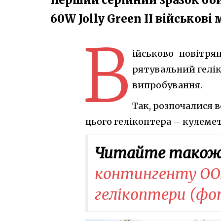
60W Jolly Green II військові
В
ійськово-повітря
рятувальний гелік
випробування.
Так, розпочалися 
цього гелікоптера – кулемета
Читайте також
контингенту ООН
гелікоптери (фо