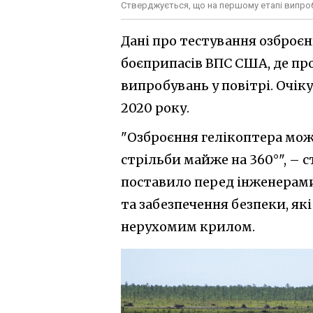
Стверджується, що на першому етапі випробу
Дані про тестування озброєн
боєприпасів ВПС США, де пр
випробувань у повітрі. Очік
2020 року.
"Озброєння гелікоптера мож
стрільби майже на 360°", – 
поставило перед інженерами
та забезпечення безпеки, які
нерухомим крилом.