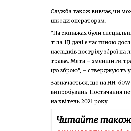
Служба також вивчає, чи мож
шкоди операторам.
"На екіпажах були спеціальн
тіла. Ці дані є частиною до
наслідків пострілу зброї на
травм. Мета – зменшити тр
цю зброю", – стверджують у
Зазначається, що на HH-60W J
випробувань. Постачання пе
на квітень 2021 року.
Читайте також