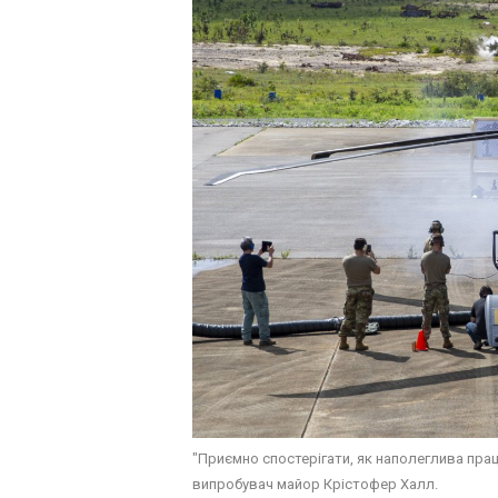
"Приємно спостерігати, як наполеглива прац
випробувач майор Крістофер Халл.