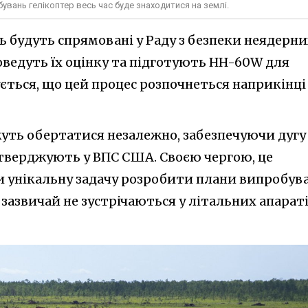
вань гелікоптер весь час буде знаходитися на землі.
ь будуть спрямовані у Раду з безпеки неядерни
оведуть їх оцінку та підготують HH-60W для
ується, що цей процес розпочнеться наприкінці
уть обертатися незалежно, забезпечуючи дугу
стверджують у ВПС США. Своєю чергою, це
 унікальну задачу розробити плани випробув
 зазвичай не зустрічаються у літальних апараті