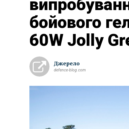
випробуванн
бойового ге
60W Jolly Gre
Джерело
defence-blog.com