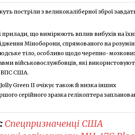
уть постріли з великокаліберної зброї завдат
і прилади, що вимірюють вплив вибухів на їхн
слідження Міноборони, спрямованого на розумі
 людське тіло, особливо щодо черепно-мозкови
авми військовослужбовців, які використовую
 ВПС США.
olly Green II очікує також й низка інших
ршого серійного зразка гелікоптера запланова
:
Спецпризначенці США