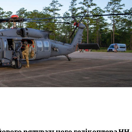
ового рятувального гелікоптера HH