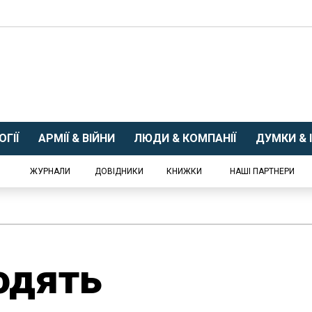
ГІЇ
АРМІЇ & ВІЙНИ
ЛЮДИ & КОМПАНІЇ
ДУМКИ & І
ЖУРНАЛИ
ДОВІДНИКИ
КНИЖКИ
НАШІ ПАРТНЕРИ
одять