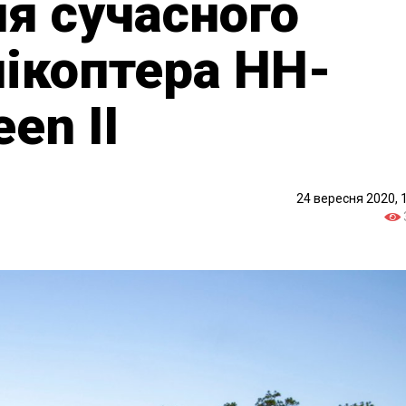
я сучасного
лікоптера HH-
en II
24 вересня 2020, 