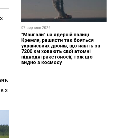
х
07 серпень 2026
"Мангали" на ядерній палиці
Кремля, рашисти так бояться
українських дронів, що навіть за
7200 км ховають свої атомні
підводні ракетоносії, тож що
видно з космосу
ань
в з