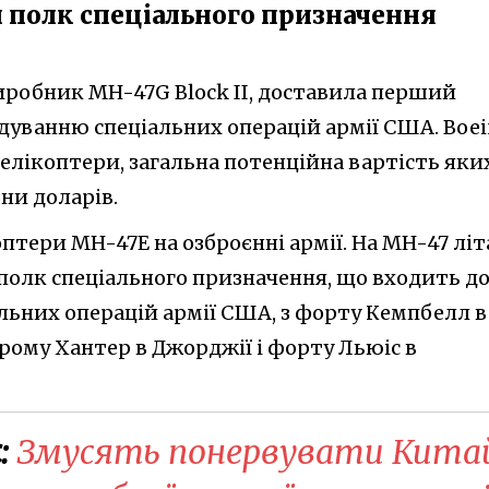
ий полк спеціального призначення
виробник MH-47G Block II, доставила перший
дуванню спеціальних операцій армії США. Boe
елікоптери, загальна потенційна вартість яки
ни доларів.
коптери MH-47E на озброєнні армії. На MH-47 літ
полк спеціального призначення, що входить д
льних операцій армії США, з форту Кемпбелл в
рому Хантер в Джорджії і форту Льюіс в
:
Змусять понервувати Кита