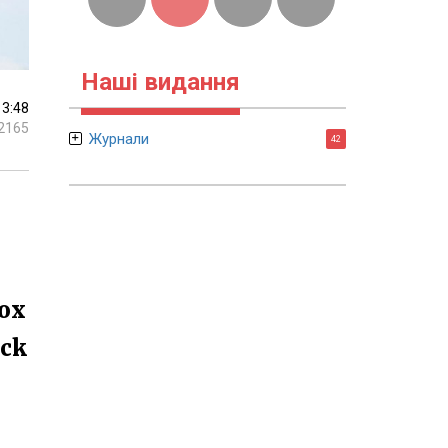
Наші видання
13:48
2165
Журнали
42
ох
ock