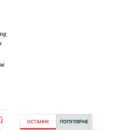
ing
х
ає
о
й
ОСТАННЄ
ПОПУЛЯРНЕ