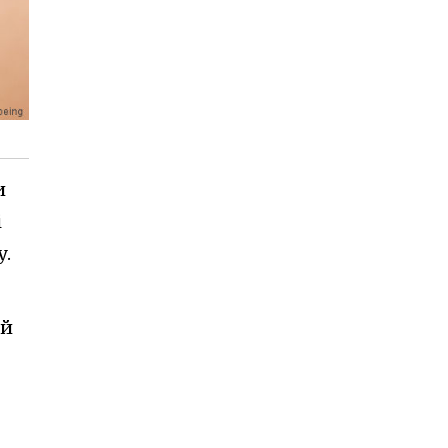
и
і
у.
ий