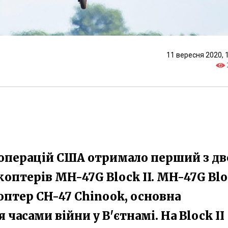
11 вересня 2020, 
операцій США отримало перший з дв
коптерів MH-47G Block II. MH-47G Bl
оптер CH-47 Chinook, основна
часами війни у В'єтнамі. На Block II