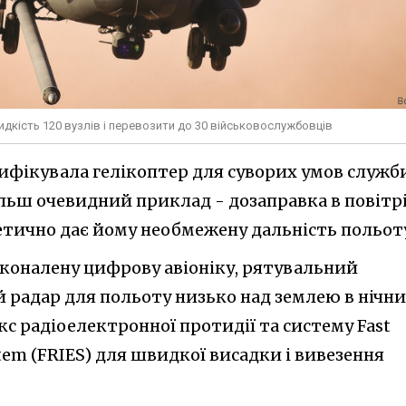
кість 120 вузлів і перевозити до 30 військовослужбовців
ифікувала гелікоптер для суворих умов служб
ільш очевидний приклад - дозаправка в повітр
етично дає йому необмежену дальність польот
коналену цифрову авіоніку, рятувальний
радар для польоту низько над землею в нічн
екс радіоелектронної протидії та систему Fast
stem (FRIES) для швидкої висадки і вивезення