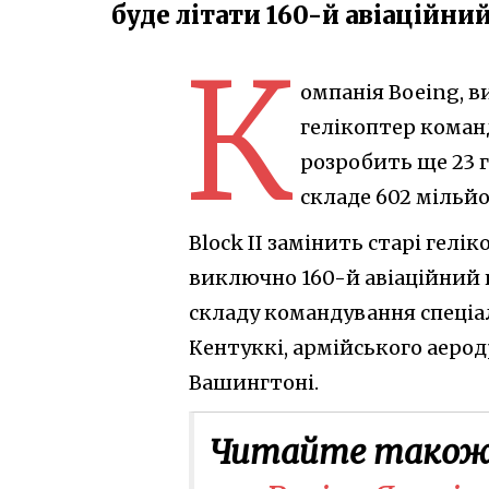
буде літати 160-й авіаційн
К
омпанія Boeing, 
гелікоптер коман
розробить ще 23 г
складе 602 мільйо
Block II замінить старі гелі
виключно 160-й авіаційний 
складу командування спеціа
Кентуккі, армійського аерод
Вашингтоні.
Читайте також