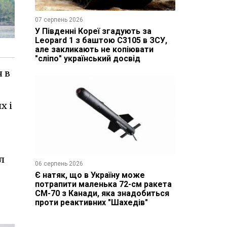
07 серпень 2026
У Південні Кореї згадують за
Leopard 1 з баштою C3105 в ЗСУ,
але закликають не копіювати
"сліпо" український досвід
 в
х і
л
06 серпень 2026
Є натяк, що в Україну може
потрапити маленька 72-см ракета
CM-70 з Канади, яка знадобиться
проти реактивних "Шахедів"