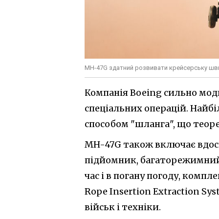
MH-47G здатний розвивати крейсерську швид
Компанія Boeing сильно мод
спеціальних операцій. Найб
способом "шланга", що теор
MH-47G також включає вдос
підйомник, багаторежимний 
час і в погану погоду, компл
Rope Insertion Extraction Sy
військ і техніки.