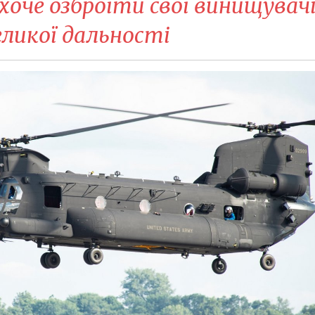
 хоче озброїти свої винищувач
еликої дальності