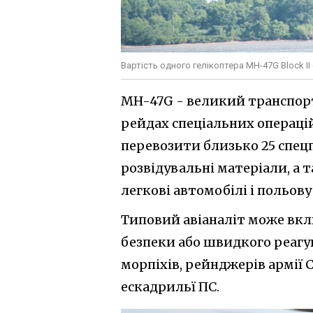
Вартість одного гелікоптера MH-47G Block I
MH-47G - великий транспорт
рейдах спеціальних операці
перевозити близько 25 спецп
розвідувальні матеріали, а
легкові автомобілі і польов
Типовий авіаналіт може вкл
безпеки або швидкого реагув
морпіхів, рейнджерів армії 
ескадрильї ПС.