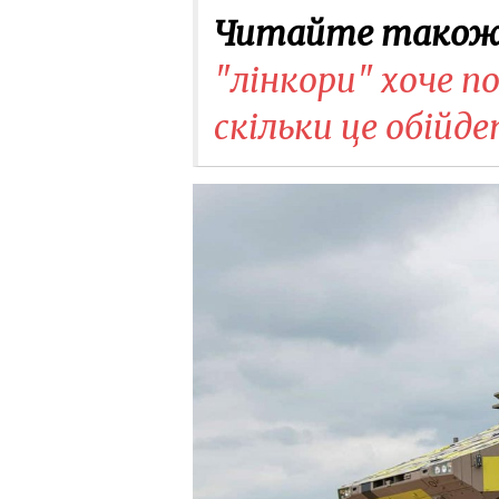
Читайте також
"лінкори" хоче п
скільки це обійд