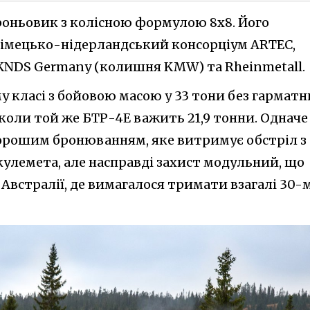
роньовик з колісною формулою 8x8. Його
імецько-нідерландський консорціум ARTEC,
KNDS Germany (колишня KMW) та Rheinmetall.
 класі з бойовою масою у 33 тони без гарматн
 коли той же БТР-4Е важить 21,9 тонни. Одначе
орошим бронюванням, яке витримує обстріл з
кулемета, але насправді захист модульний, що
Австралії, де вимагалося тримати взагалі 30-