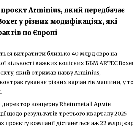
проєкт Arminius, який передбачає
oxer у різних модифікаціях, які
актів по Європі
ться витратити близько 40 млрд євро на
ої кількості важких колісних ББМ ARTEC Boxer
єкту, який отримав назву Arminius,
контрактування різних варіантів машини, у т
.
й директор концерну Rheinmetall Армін
ії щодо результатів третього кварталу 2025
ах проєкту компанії дістанеться аж 22 млрд євр