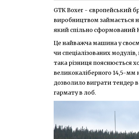
GTK Boxer - європейський б
виробництвом займається н
який спільно сформований 
Це найважча машина у своєму
чи спеціалізованих модулів,
така різниця пояснюється х
великокаліберного 14,5-мм 
дозволило виграти тендер в 
гармату в лоб.