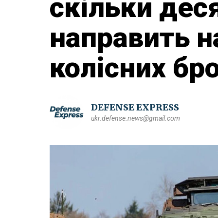
скільки дес
направить н
колісних бр
DEFENSE EXPRESS
ukr.defense.news@gmail.com