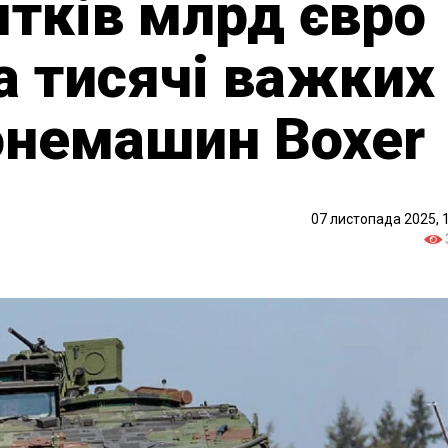
ятків млрд євро
а тисячі важких
онемашин Boxer
07 листопада 2025, 