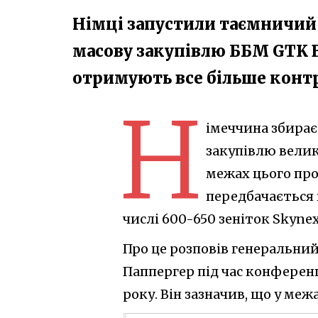
Німці запустили таємничий 
масову закупівлю ББМ GTK B
отримують все більше контр
Н
імеччина збирає
закупівлю велик
межах цього про
передбачається 
числі 600-650 зеніток Skynex
Про це розповів генеральни
Паппергер під час конференц
року. Він зазначив, що у меж