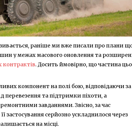
азивається, раніше ми вже писали про плани щ
ашин у межах масового оновлення та розширен
х контрактів
. Досить ймовірно, що частина ць
ливих компонент на полі бою, відповідаючи за
ід перевезення та підтримки піхоти, а
ремонтними завданнями. Звісно, за час
 її застосування серйозно ускладнилося через
залишається на місці.