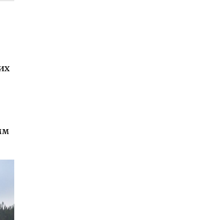
их
мм