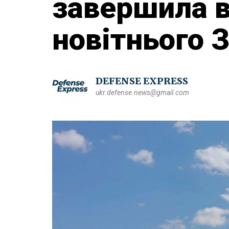
завершила 
новітнього 
DEFENSE EXPRESS
ukr.defense.news@gmail.com