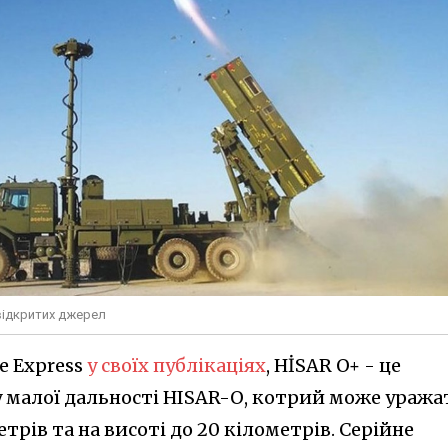
відкритих джерел
e Express
у своїх публікаціях
, HİSAR O+ - це
 малої дальності HISAR-О, котрий може уража
етрів та на висоті до 20 кілометрів. Серійне