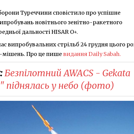
оборони Туреччини сповістило про успішне
ипробувань новітнього зенітно-ракетного
едньої дальності HISAR O+.
час випробувальних стрільб 24 грудня цього ро
к-мішень. Про це пише
видання Daily Sabah.
:
​Безпілотний AWAСS - Gekata
" піднялась у небо (фото)