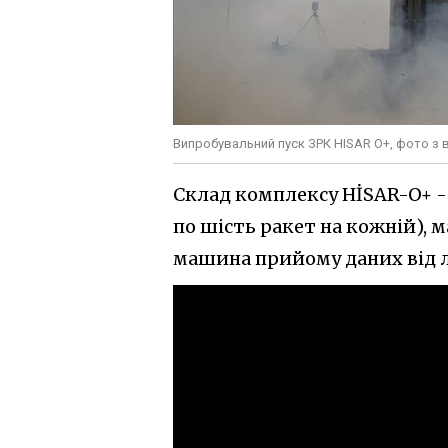
Випробувальний пуск ЗРК HISAR O+, фото з 
Склад комплексу HİSAR-O+ - 
по шість ракет на кожній),
машина прийому даних від л