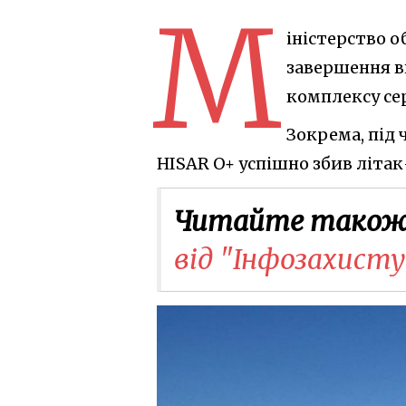
М
іністерство 
завершення в
комплексу сер
Зокрема, під 
HISAR O+ успішно збив літа
Читайте також
від "Інфозахисту