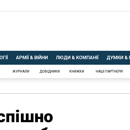
ГІЇ
АРМІЇ & ВІЙНИ
ЛЮДИ & КОМПАНІЇ
ДУМКИ & І
ЖУРНАЛИ
ДОВІДНИКИ
КНИЖКИ
НАШІ ПАРТНЕРИ
спішно