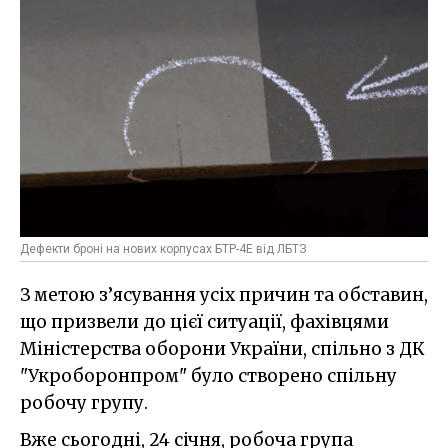
Дефекти броні на нових корпусах БТР-4Е від ЛБТЗ
З метою з’ясування усіх причин та обставин,
що призвели до цієї ситуації, фахівцями
Міністерства оборони України, спільно з ДК
"Укроборонпром" було створено спільну
робочу групу.
Вже сьогодні, 24 січня, робоча група