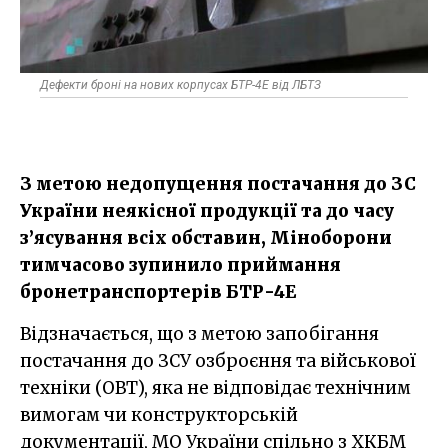
Дефекти броні на нових корпусах БТР-4Е від ЛБТЗ
З метою недопущення постачання до ЗС
України неякісної продукції та до часу
з’ясування всіх обставин, Міноборони
тимчасово зупинило приймання
бронетранспортерів БТР-4Е
Відзначається, що з метою запобігання
постачання до ЗСУ озброєння та військової
техніки (ОВТ), яка не відповідає технічним
вимогам чи конструкторській
документації, МО України спільно з ХКБМ