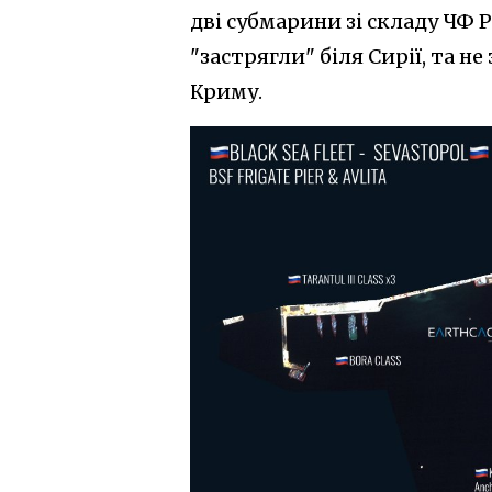
дві субмарини зі складу ЧФ
"застрягли" біля Сирії, та 
Криму.