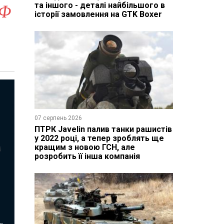
та іншого - деталі найбільшого в
РФ
історії замовлення на GTK Boxer
07 серпень 2026
ПТРК Javelin палив танки рашистів
у 2022 році, а тепер зроблять ще
кращим з новою ГСН, але
розробить її інша компанія