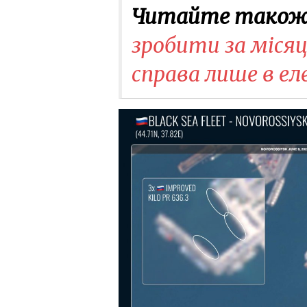
Читайте також
зробити за місяць
справа лише в ел