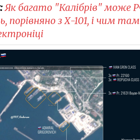
:
Як багато "Калібрів" може 
, порівняно з Х-101, і чим там
ектроніці