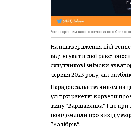
Акваторія тимчасово окупованого Севастоп
На підтвердження цієї тенде
відтягувати свої ракетоносн
супутникові знімоки акватор
червня 2023 року, які опубл
Парадоксальним чином на цих
усі три ракетні корвети про
типу "Варшавянка". І це при 
повідомляли про вихід у мо
"Калібрів".