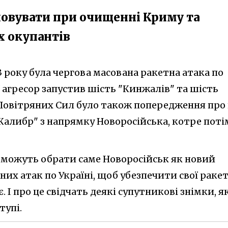
ховувати при очищенні Криму та
х окупантів
3 року була чергова масована ракетна атака по
ої агресор запустив шість "Кинжалів" та шість
д Повітряних Сил було також попередження про
Калибр" з напрямку Новоросійська, котре поті
и можуть обрати саме Новоросійськ як новий
их атак по Україні, щоб убезпечити свої ракет
. І про це свідчать деякі супутникові знімки, я
тупі.