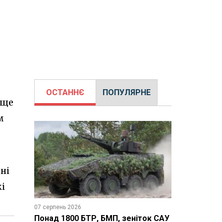
ОСТАННЄ
ПОПУЛЯРНЕ
 ще
м
ні
кі
07 серпень 2026
Понад 1800 БТР, БМП, зеніток САУ