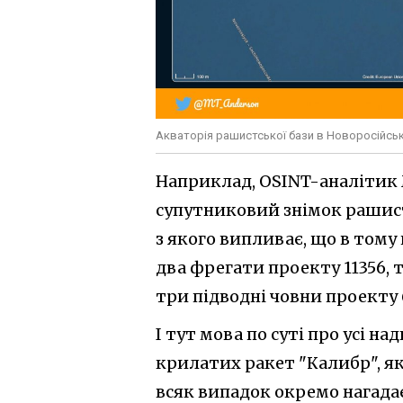
Акваторія рашистської бази в Новоросійськ
Наприклад, OSINT-аналітик 
супутниковий знімок рашистс
з якого випливає, що в тому
два фрегати проекту 11356, 
три підводні човни проекту 6
І тут мова по суті про усі н
крилатих ракет "Калибр", як
всяк випадок окремо нагада