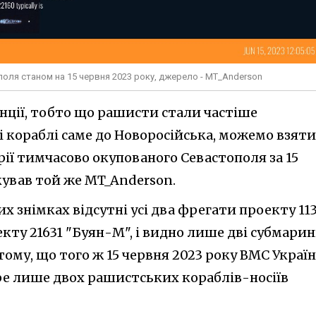
оля станом на 15 червня 2023 року, джерело - MT_Anderson
нції, тобто що рашисти стали частіше
і кораблі саме до Новоросійська, можемо взяти
ії тимчасово окупованого Севастополя за 15
ікував той же MT_Anderson.
 знімках відсутні усі два фрегати проекту 113
екту 21631 "Буян-М", і видно лише дві субмари
тому, що того ж 15 червня 2023 року ВМС Украї
ре лише двох рашистських кораблів-носіїв