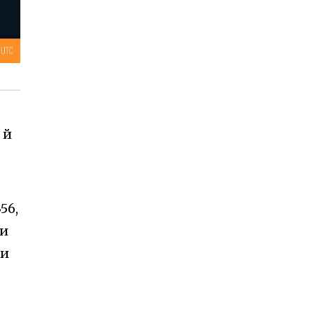
 й
56,
ни
ни