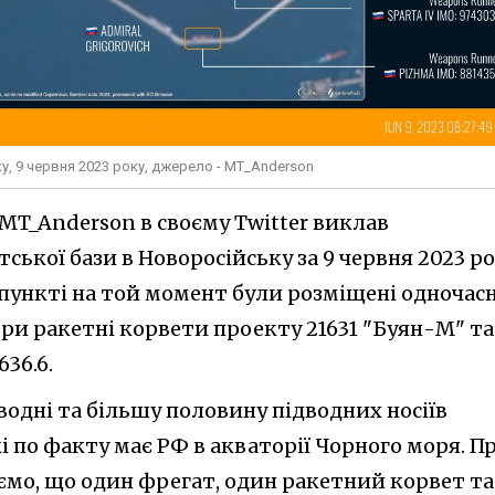
у, 9 червня 2023 року, джерело - MT_Anderson
MT_Anderson в своєму Twitter виклав
ької бази в Новоросійську за 9 червня 2023 ро
 пункті на той момент були розміщені одночас
три ракетні корвети проекту 21631 "Буян-М" та
36.6.
адводні та більшу половину підводних носіїв
і по факту має РФ в акваторії Чорного моря. П
ємо, що один фрегат, один ракетний корвет та