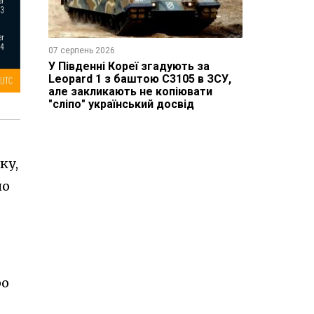
07 серпень 2026
У Південні Кореї згадують за
Leopard 1 з баштою C3105 в ЗСУ,
але закликають не копіювати
"сліпо" український досвід
ку,
но
ро