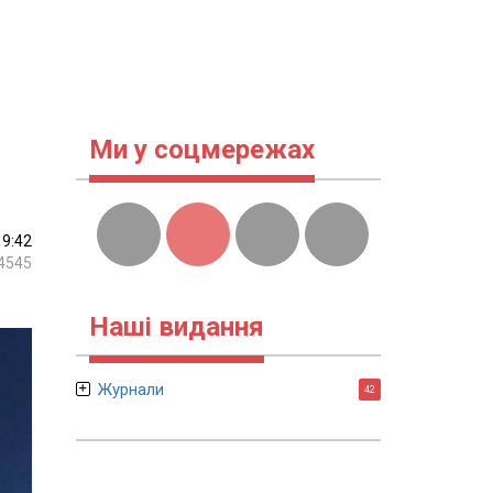
Ми у соцмережах
19:42
4545
Наші видання
Журнали
42