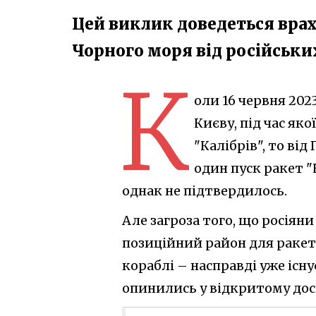
Цей виклик доведеться вра
Чорного моря від російськи
К
оли 16 червня 202
Києву, під час як
"Калібрів", то ві
один пуск ракет "
однак не підтвердилось.
Але загроза того, що росіян
позиційний район для ракетн
кораблі – насправді уже існує
опинились у відкритому дос