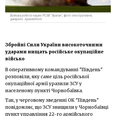
Бойова робота наших РСЗВ "Ураган", фото ілюстративне,
джерело: АрміяInform
Збройні Сили України високоточними
ударами нищать російське окупаційне
військо
В оперативному командуванні "Південь"
розповіли, яку саме ціль російської
окупаційної армії уразили ЗСУ у
населеному пункті Чорнобаївка.
Так, у черговому зведенні ОК "Південь"
повідомляє, що ЗСУ знищили у Чорнобаївці
пункт управління 22-го армійського