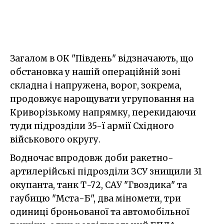
Загалом в ОК "Південь" відзначають, що
обстановка у нашій операційній зоні
складна і напружена, ворог, зокрема,
продовжує нарощувати угруповання на
Криворізькому напрямку, перекидаючи
туди підрозділи 35-ї армії Східного
військового округу.
Водночас впродовж доби ракетно-
артилерійські підрозділи ЗСУ знищили 31
окупанта, танк Т-72, САУ "Гвоздика" та
гаубицю "Мста-Б", два міномети, три
одиниці броньованої та автомобільної