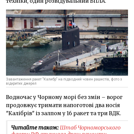
техніки, один розвідувальний БПЛА.
Завантаження ракет "Калибр" на підводний човен рашистів, фото з
відкритих джерел
Водночас у Чорному морі без змін – ворог
продовжує тримати напоготові два носія
"Калібрів" із залпом у 16 ракет та три ВДК.
Читайте також:
Штаб Чорноморського