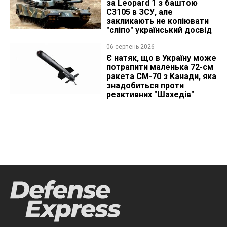
за Leopard 1 з баштою
C3105 в ЗСУ, але
закликають не копіювати
"сліпо" український досвід
06 серпень 2026
Є натяк, що в Україну може
потрапити маленька 72-см
ракета CM-70 з Канади, яка
знадобиться проти
реактивних "Шахедів"