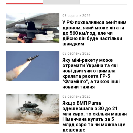
08 серпень 2026
У РФ похвалилися зенітним
дроном, який може літати
до 560 км/год, але чи
дійсно він буде настільки
швидким
08 серпень 2026
Яку міні-ракету може
отримати Україна та які
нові двигуни отримала
крилата ракета FP-5
"Фламінго", а також інші
новини тижня
08 серпень 2026
Якщо БМП Puma
здешевшала з 30 до 21
млн євро, то скільки машин
Німеччина купить за 5
млрд євро та чи можна ще
дешевше