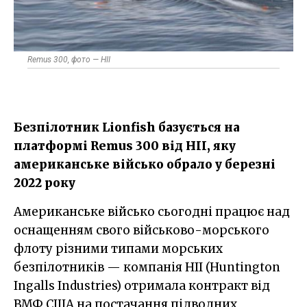
Remus 300, фото — HII
Безпілотник Lionfish базується на
платформі Remus 300​ від HII, яку
американське військо обрало у березні
2022 року
Американське військо сьогодні працює над
оснащенням свого військово-морського
флоту різними типами морських
безпілотників — компанія HII (Huntington
Ingalls Industries) отримала контракт від
ВМФ США на постачання підводних