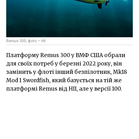
Remus 300, фото — HII
Платформу Remus 300 у ВМФ США обрали
для своїх потреб у березні 2022 року, він
замінить у флоті інший безпілотник, Mk18
Mod 1 Swordfish, який базується на тій же
платформі Remus від HII, але у версії 100.