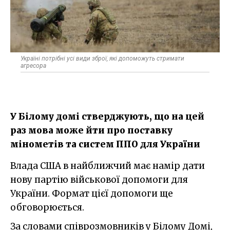
Україні потрібні усі види зброї, які допоможуть стримати
агресора
У Білому домі стверджують, що на цей
раз мова може йти про поставку
мінометів та систем ППО для України
Влада США в найближчий має намір дати
нову партію військової допомоги для
України. Формат цієї допомоги ще
обговорюється.
За словами співрозмовників у Білому Домі,