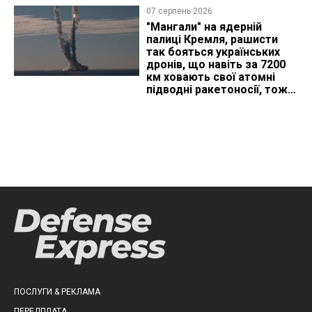
07 серпень 2026
"Мангали" на ядерній
палиці Кремля, рашисти
так бояться українських
дронів, що навіть за 7200
км ховають свої атомні
підводні ракетоносії, тож
що видно з космосу
ПОСЛУГИ & РЕКЛАМА
ПЕРЕДПЛАТА