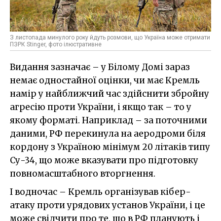
З листопада минулого року йдуть розмови, що Україна може отримати
ПЗРК Stinger, фото ілюстративне
Видання зазначає – у Білому Домі зараз
немає одностайної оцінки, чи має Кремль
намір у найближчий час здійснити збройну
агресію проти України, і якщо так – то у
якому форматі. Наприклад – за поточними
даними, РФ перекинула на аеродроми біля
кордону з Україною мінімум 20 літаків типу
Су-34, що може вказувати про підготовку
повномасштабного вторгнення.
І водночас – Кремль організував кібер-
атаку проти урядових установ України, і це
може свідчити про те, що в РФ планують і