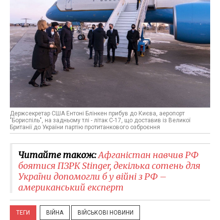
Держсекретар США Ентоні Блінкен прибув до Києва, аеропорт
"Бориспіль", на задньому тлі - літак С-17, що доставив із Великої
Британії до України партію протитанкового озброєння
Читайте також:
Афганістан навчив РФ
боятися ПЗРК Stinger​, декілька сотень для
України допомогли б у війні з РФ –
американський експерт
ТЕГИ
ВІЙНА
ВІЙСЬКОВІ НОВИНИ