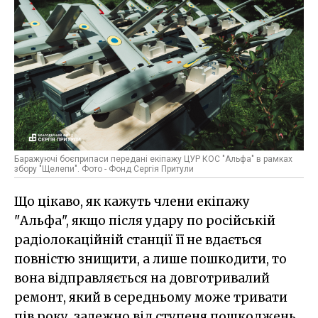
Баражуючі боєприпаси передані екіпажу ЦУР КОС "Альфа" в рамках
збору "Щелепи". Фото - Фонд Сергія Притули
Що цікаво, як кажуть члени екіпажу
"Альфа", якщо після удару по російській
радіолокаційній станції її не вдається
повністю знищити, а лише пошкодити, то
вона відправляється на довготривалий
ремонт, який в середньому може тривати
пів року, залежно від ступеня пошкоджень.