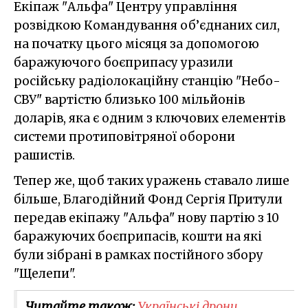
Екіпаж "Альфа" Центру управління
розвідкою Командування об’єднаних сил,
на початку цього місяця за допомогою
баражуючого боєприпасу уразили
російську радіолокаційну станцію "Небо-
СВУ" вартістю близько 100 мільйонів
доларів, яка є одним з ключових елементів
системи протиповітряної оборони
рашистів.
Тепер же, щоб таких уражень ставало лише
більше, Благодійний Фонд Сергія Притули
передав екіпажу "Альфа" нову партію з 10
баражуючих боєприпасів, кошти на які
були зібрані в рамках постійного збору
"Щелепи".
Читайте також:
Українські дрони