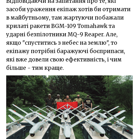
Відповідаючи на запитання про те, які
засоби ураження екіпаж хотів би отримати
в майбутньому, там жартуючи побажали
крилаті ракети BGM-109 Tomahawk та
ударні безпілотники MQ-9 Reaper. Але,
якщо "спуститись з небес на землю", то
екіпажу потрібні баражуючі боєприпаси,
які вже довели свою ефективність, і чим
більше - тим краще.