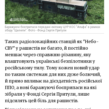
Баражуючі боєприпаси передані екіпажу ЦУР КОС "Альфа" в рамках
збору "Щелепи". Фото - Фонд Сергія Притули
Таких радіолокаційних станцій як "Небо-
СВУ" у рашистів не багато, й постійно
меншає через справжню різанину, яку
влаштовують українські безпілотники у
російському тилу. Тому кожен новий удар
по таким системам для них дуже болючий,
й прямо впливає на дієздатність російської
ППО, а нові баражуючі боєприпаси на які
зібрали у Фонді Сергія Притули, лише
підсилять цей біль для рашистів.