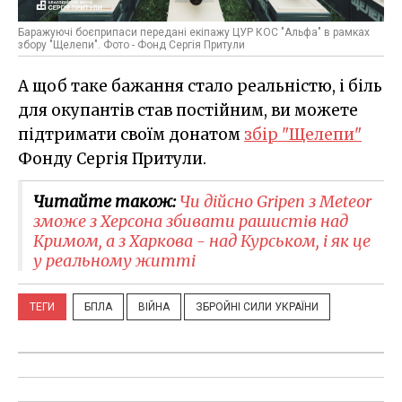
Баражуючі боєприпаси передані екіпажу ЦУР КОС "Альфа" в рамках
збору "Щелепи". Фото - Фонд Сергія Притули
А щоб таке бажання стало реальністю, і біль
для окупантів став постійним, ви можете
підтримати своїм донатом
збір "Щелепи"
Фонду Сергія Притули.
Читайте також:
Чи дійсно Gripen з Meteor
зможе з Херсона збивати рашистів над
Кримом, а з Харкова - над Курськом, і як це
у реальному житті
ТЕГИ
БПЛА
ВІЙНА
ЗБРОЙНІ СИЛИ УКРАЇНИ