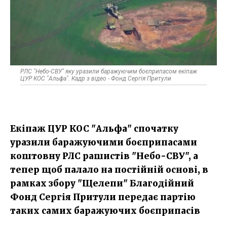
РЛС "Небо-СВУ" яку уразили баражуючим боєприпасом екіпаж
ЦУР КОС "Альфа". Кадр з відео - Фонд Сергія Притули
Екіпаж ЦУР КОС "Альфа" спочатку
уразили баражуючими боєприпасами
коштовну РЛС рашистів "Небо-СВУ", а
тепер щоб палало на постійній основі, в
рамках збору "Щелепи" Благодійний
Фонд Сергія Притули передає партію
таких самих баражуючих боєприпасів