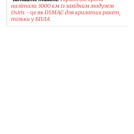
налітали 3000 км із західним модулем
Osiris - це як DSMAC для крилатих ракет,
тільки у БПЛА