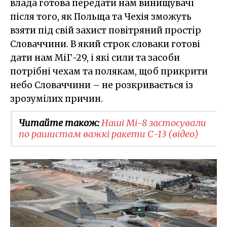
влада готова передати нам винищувачі
після того, як Польща та Чехія зможуть
взяти під свій захист повітряний простір
Словаччини. В який строк словаки готові
дати нам МіГ-29, і які сили та засоби
потрібні чехам та полякам, щоб прикрити
небо Словаччини – не розкривається із
зрозумілих причин.
Читайте також:
Наші Мі-8 застосували
по рашистам важкі ракети С-13 (відео)