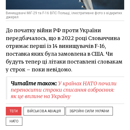
Винищувачі МіГ-29 та F-16 ВПС Польщі, ілюстративне фото з відкритих
джерел
До початку війни РФ проти України
передбачалось, що в 2022 році Словаччина
отримає перші із 14 винищувачів F-16,
поставка яких була замовлена в США. Чи
будуть тепер ці літаки поставлені словакам
у строк – поки невідомо.
Читайте також:
У країнах НАТО почали
переносити строки списання озброєння:
як це вплине на Україну
ТЕГИ
ВІЙСЬКОВА АВІАЦІЯ
ЗБРОЙНІ СИЛИ УКРАЇНИ
НАТО