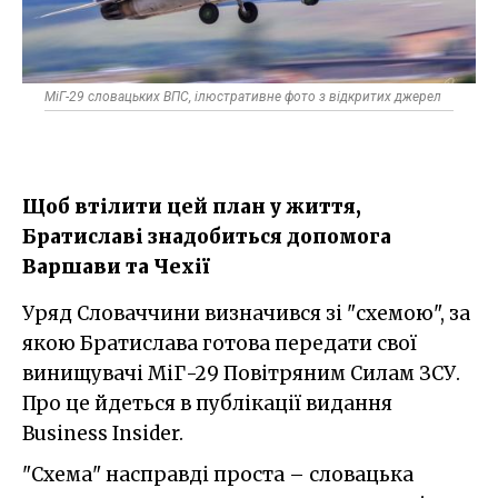
МіГ-29 словацьких ВПС, ілюстративне фото з відкритих джерел
Щоб втілити цей план у життя,
Братиславі знадобиться допомога
Варшави та Чехії
Уряд Словаччини визначився зі "схемою", за
якою Братислава готова передати свої
винищувачі МіГ-29 Повітряним Силам ЗСУ.
Про це йдеться в публікації видання
Business Insider.
"Схема" насправді проста – словацька