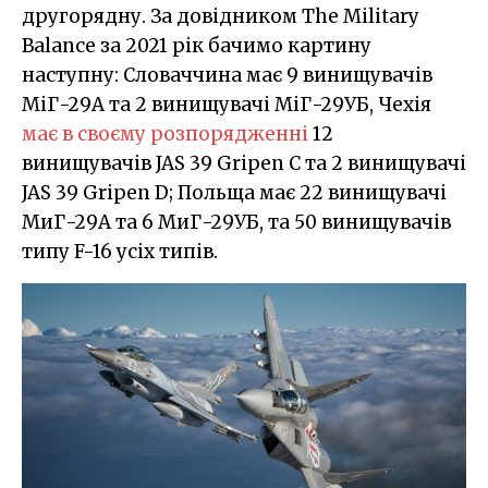
другорядну. За довідником The Military
Balance за 2021 рік бачимо картину
наступну: Словаччина має 9 винищувачів
МіГ-29А та 2 винищувачі МіГ-29УБ, Чехія
має в своєму розпорядженні
12
винищувачів JAS 39 Gripen C та 2 винищувачі
JAS 39 Gripen D; Польща має 22 винищувачі
МиГ-29А та 6 МиГ-29УБ, та 50 винищувачів
типу F-16 усіх типів.