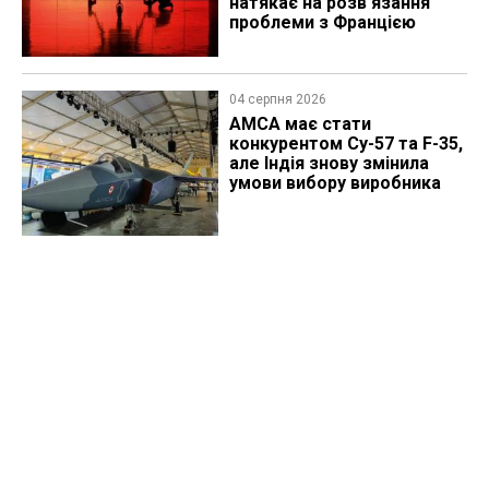
натякає на розв'язання
проблеми з Францією
04 серпня 2026
AMCA має стати
конкурентом Су-57 та F-35,
але Індія знову змінила
умови вибору виробника