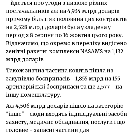
- йдеться про угоди з низкою різних
постачальників аж на 4,934 млрд доларів,
причому більш як половина цих контрактів
на 2,528 млрд доларів була укладена у
період з 8 серпня по 16 жовтня цього року.
Відзначимо, що окремо в переліку виділено
зенітні ракетні комплекси NASAMS на 1,132
млрд доларів.
Також значна частина коштів пішла на
закупівлю боєприпасів - 1,855 млрд на 155
артилерійські боєприпаси та ще 2,577 - на
іншу номенклатуру.
Аж 4,506 млрд доларів пішло на категорію
"інше" - сюди входять індивідуальні засоби
захисту, медичне обладнання, послуги і що
головне - запасні частини для