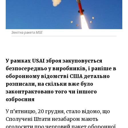
Зенітна ракета MSE
У рамках USAI зброя закуповується
безпосередньо у виробників, і раніше в
оборонному відомстві США детально
розписали, на скільки вже було
законтрактовано того чи іншого
озброєння
У п’ятницю, 20 грудня, стало відомо, що
Сполучені Штати незабаром мають
оголосити про черговий пакет оборонної