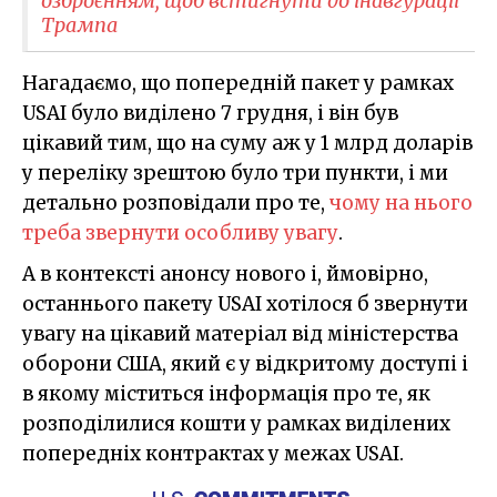
озброєнням, щоб встигнути до інавгурації
Трампа
Нагадаємо, що попередній пакет у рамках
USAI було виділено 7 грудня, і він був
цікавий тим, що на суму аж у 1 млрд доларів
у переліку зрештою було три пункти, і ми
детально розповідали про те,
чому на нього
треба звернути особливу увагу
.
А в контексті анонсу нового і, ймовірно,
останнього пакету USAI хотілося б звернути
увагу на цікавий матеріал від міністерства
оборони США, який є у відкритому доступі і
в якому міститься інформація про те, як
розподілилися кошти у рамках виділених
попередніх контрактах у межах USAI.