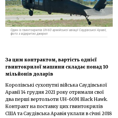
Один із гвинтокрилів UH-60 армійської авіації Саудівської Аравії,
фото з відкритих джерел
За цим контрактом, вартість однієї
гвинтокрилої машини складає понад 10
мільйонів доларів
Королівські сухопутні війська Саудівської
Аравії 14 грудня 2021 року отримали свої
два перші вертольоти UH-60M Black Hawk.
Контракт на поставку цих гвинтокрилів
США та Саудівська Аравія уклали в січні 2018