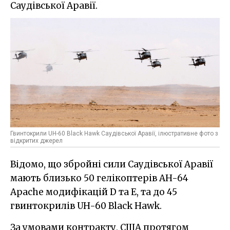
Саудівської Аравії.
Гвинтокрили UH-60 Black Hawk Саудівської Аравії, ілюстративне фото з
відкритих джерел
Відомо, що збройні сили Саудівської Аравії
мають близько 50 гелікоптерів AH-64
Apache модифікацій D та E, та до 45
гвинтокрилів UH-60 Black Hawk.
За умовами контракту, США протягом