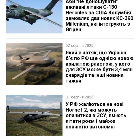
Аби "не доношувати"
вживані літаки C-130
Hercules за США Колумбія
замовляє два нових KC-390
Millenium, які інтегрують з
Gripen
02 серпня 2026
Який є натяк, що Україна
б’є по РФ ще однією новою
крилатою ракетою, у кого
для ЗСУ може бути 3,4 млн
снарядів та інші новини
тижня
01 серпня 2026
У РФ жаліються на нові
Hornet-2, які можуть
опинитися в ЗСУ, вміють
літати роєм і майже
повністю автономні