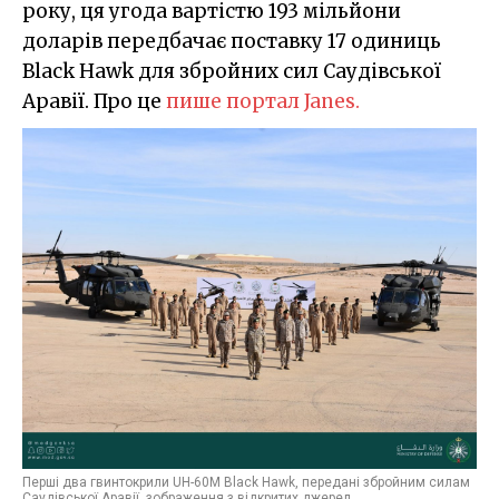
року, ця угода вартістю 193 мільйони
доларів передбачає поставку 17 одиниць
Black Hawk для збройних сил Саудівської
Аравії. Про це
пише портал Janes.
Перші два гвинтокрили UH-60M Black Hawk, передані збройним силам
Саудівської Аравії, зображення з відкритих джерел