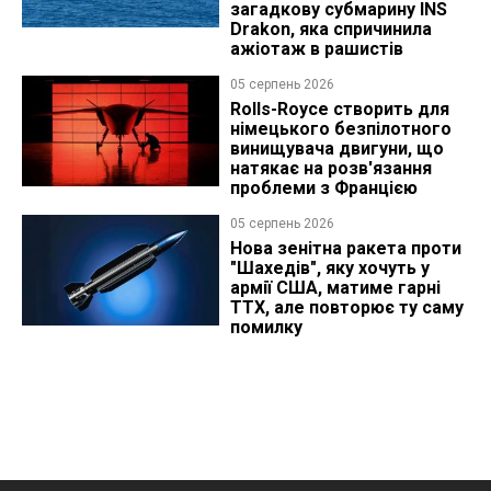
загадкову субмарину INS
Drakon, яка спричинила
ажіотаж в рашистів
05 серпень 2026
Rolls-Royce створить для
німецького безпілотного
винищувача двигуни, що
натякає на розв'язання
проблеми з Францією
05 серпень 2026
Нова зенітна ракета проти
"Шахедів", яку хочуть у
армії США, матиме гарні
ТТХ, але повторює ту саму
помилку