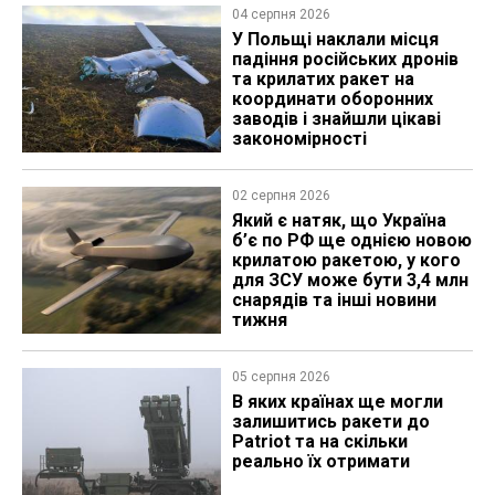
04 серпня 2026
У Польщі наклали місця
падіння російських дронів
та крилатих ракет на
координати оборонних
заводів і знайшли цікаві
закономірності
02 серпня 2026
Який є натяк, що Україна
б’є по РФ ще однією новою
крилатою ракетою, у кого
для ЗСУ може бути 3,4 млн
снарядів та інші новини
тижня
05 серпня 2026
В яких країнах ще могли
залишитись ракети до
Patriot та на скільки
реально їх отримати