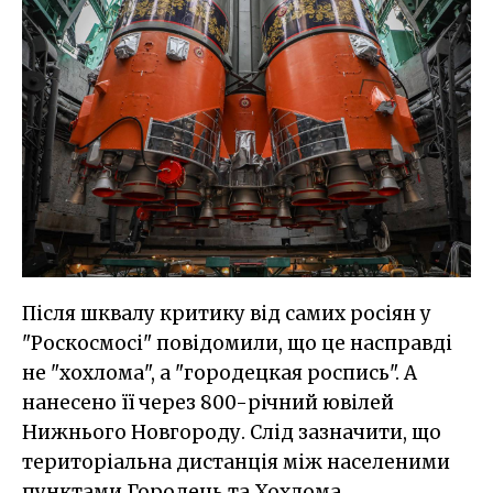
Після шквалу критику від самих росіян у
"Роскосмосі" повідомили, що це насправді
не "хохлома", а "городецкая роспись". А
нанесено її через 800-річний ювілей
Нижнього Новгороду. Слід зазначити, що
територіальна дистанція між населеними
пунктами Городець та Хохлома