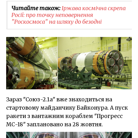
Читайте також:
​Іржава космічна скрепа
Росії: про точку неповернення
"Роскосмоса" на шляху до безодні
Зараз "Союз-2.1а" вже знаходиться на
стартовому майданчику Байконура. А пуск
ракети з вантажним кораблем "Прогресс
МС-18" заплановано на 28 жовтня.