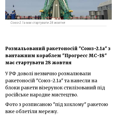
Союз-2.1а має стартувати 28 жовтня
Розмальований ракетоносій "Союз-2.1а" з
вантажним кораблем "Прогресс МС-18"
має стартувати 28 жовтня
У РФ доволі незвично розмалювали
ракетоносій "Союз-2.1а" та нанесли на
блоки ракети візерунок стилізований під
російське народне мистецтво.
Фото з розписаною "під хохлому" ракетою
вже облетіли мережу.