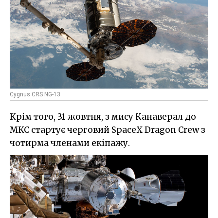
Cygnus CRS NG-13
Крім того, 31 жовтня, з мису Канаверал до
МКС стартує черговий SpaceX Dragon Crew з
чотирма членами екіпажу.