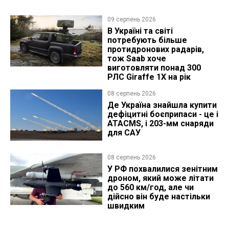
09 серпень 2026
В Україні та світі
потребують більше
протидронових радарів,
тож Saab хоче
виготовляти понад 300
РЛС Giraffe 1X на рік
08 серпень 2026
Де Україна знайшла купити
дефіцитні боєприпаси - це і
ATACMS, і 203-мм снаряди
для САУ
08 серпень 2026
У РФ похвалилися зенітним
дроном, який може літати
до 560 км/год, але чи
дійсно він буде настільки
швидким