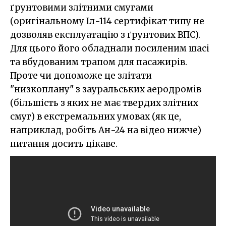
ґрунтовими злітними смугами
(оригінальному Іл-114 сертифікат типу не
дозволяв експлуатацію з ґрунтових ВПС).
Для цього його обладнали посиленим шасі
та вбудованим трапом для пасажирів.
Проте чи допоможе це злітати
"
низкоплану
" з зауральських аеродромів
(більшість з яких не має твердих злітних
смуг) в екстремальних умовах (як це,
наприклад, робіть Ан-24 на відео нижче)
питання досить цікаве.