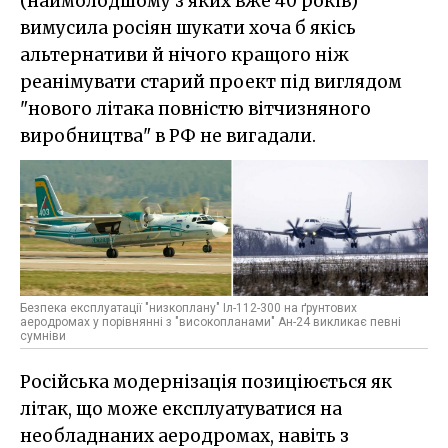
(наймолодшому з яких вже 40 років)
вимусила росіян шукати хоча б якісь
альтернативи й нічого кращого ніж
реанімувати старий проект під виглядом
"нового літака повністю вітчизняного
виробництва" в РФ не вигадали.
Безпека експлуатації "низкоплану" Іл-112-300 на ґрунтових
аеродромах у порівнянні з "високопланами" Ан-24 викликає певні
сумніви
Російська модернізація позиціюється як
літак, що може експлуатуватися на
необладнаних аеродромах, навіть з