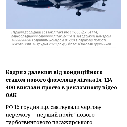
Перший дослідний зразок літака Іл-114-300 (рн 54114,
переобладнаний серійний літак Іл-114 із заводським номером
1033830030 і серійним номером 01-08) в першому польоті.
Жуковський, 16 грудня 2020 року / Фото: В'ячеслав Грушников
Кадри з далеким від кондиційного
станом нового фюзеляжу літака Іл-114-
300 виклали просто в рекламному відео
ОАК
РФ 16 грудня ц.р. святкували чергову
перемогу – перший політ "нового
турбогвинтового пасажирського