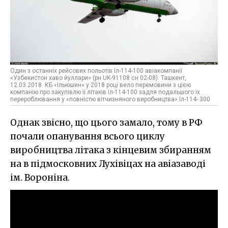
Один з останніх рейсових польотів Іл-114-100 авіакомпанії
«Узбекистон хаво йуллари» (рн UK-91108 сн 02-08). Ташкент,
12.03.2018. КБ «Ільюшин» у 2018 році вело перемовини з цією
компанію про закупівлю її літаків Іл-114-100 задля подальшого їх
перероблювання у «повністю вітчизняного виробництва» Іл-114- 300
Однак звісно, що цього замало, тому в РФ
почали опанування всього циклу
виробництва літака з кінцевим збиранням
на в підмосковних Лухівіцах на авіазаводі
ім. Вороніна.