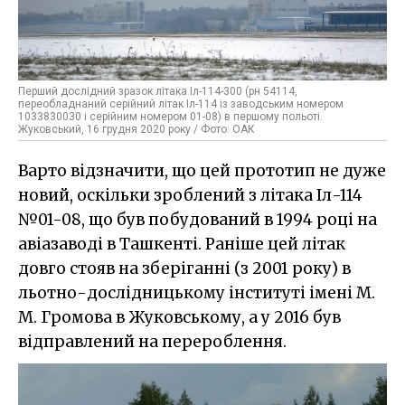
Перший дослідний зразок літака Іл-114-300 (рн 54114,
переобладнаний серійний літак Іл-114 із заводським номером
1033830030 і серійним номером 01-08) в першому польоті.
Жуковський, 16 грудня 2020 року / Фото: ОАК
Варто відзначити, що цей прототип не дуже
новий, оскільки зроблений з літака Іл-114
№01-08, що був побудований в 1994 році на
авіазаводі в Ташкенті. Раніше цей літак
довго стояв на зберіганні (з 2001 року) в
льотно-дослідницькому інституті імені М.
М. Громова в Жуковському, а у 2016 був
відправлений на перероблення.