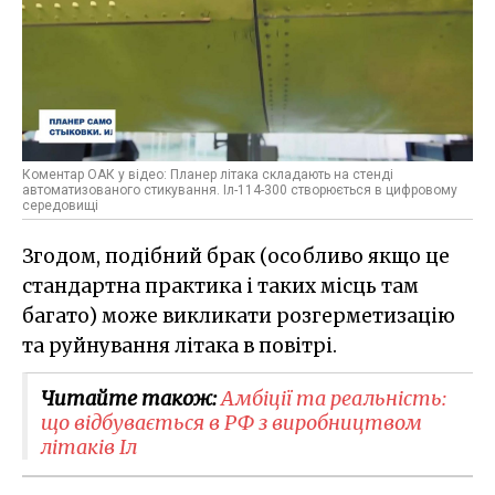
Коментар ОАК у відео: Планер літака складають на стенді
автоматизованого стикування. Іл-114-300 створюється в цифровому
середовищі
Згодом, подібний брак (особливо якщо це
стандартна практика і таких місць там
багато) може викликати розгерметизацію
та руйнування літака в повітрі.
Читайте також:
Амбіції та реальність:
що відбувається в РФ з виробництвом
літаків Іл