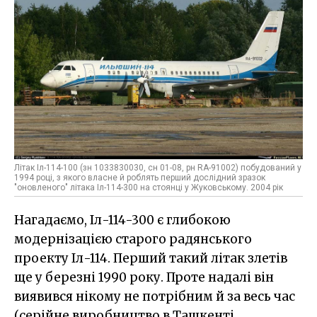
Літак Іл-114-100 (зн 1033830030, сн 01-08, рн RA-91002) побудований у
1994 році, з якого власне й роблять перший дослідний зразок
"оновленого" літака Іл-114-300 на стоянці у Жуковському. 2004 рік
Нагадаємо, Іл-114-300 є глибокою
модернізацією старого радянського
проекту Іл-114. Перший такий літак злетів
ще у березні 1990 року. Проте надалі він
виявився нікому не потрібним й за весь час
(серійне виробництво в Ташкенті