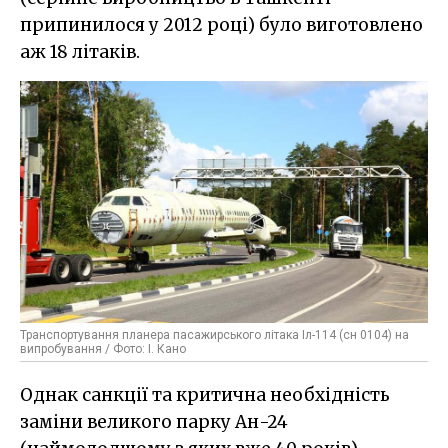
припинилося у 2012 році) було виготовлено
аж 18 літаків.
Транспортування планера пасажирського літака Іл-114 (сн 0104) на
випробування / Фото: І. Кано
Однак санкції та критична необхідність
заміни великого парку Ан-24