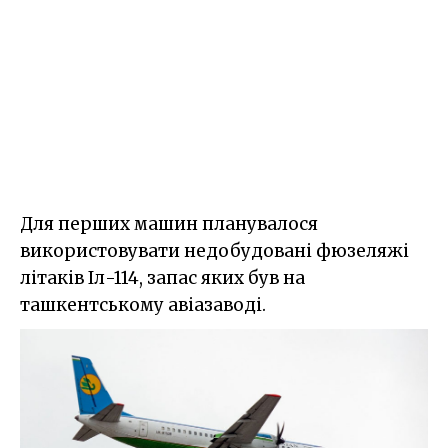
Для перших машин планувалося
використовувати недобудовані фюзеляжі
літаків Іл-114, запас яких був на
ташкентському авіазаводі.