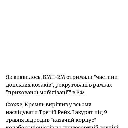
Як виявилось, БМП-2М отримали "частини
донських козаків", рекрутовані в рамках
"прихованої мобілізації" в РФ.
Схоже, Кремль вирішив у всьому
наслідувати Третій Рейх. І акурат під 9
травня відродив "казачий корпус"
колабораціоністів на другосортній техніці,