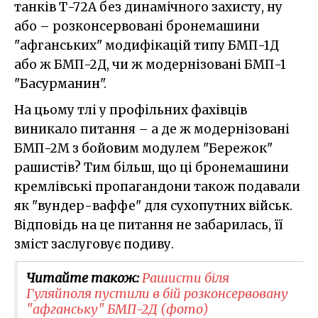
танків Т-72А без динамічного захисту, ну
або – розконсервовані бронемашини
"афганських" модифікацій типу БМП-1Д
або ж БМП-2Д, чи ж модернізовані БМП-1
"Басурманин".
На цьому тлі у профільних фахівців
виникало питання – а де ж модернізовані
БМП-2М з бойовим модулем "Бережок"
рашистів? Тим більш, що ці бронемашини
кремлівські пропагандони також подавали
як "вундер-ваффе" для сухопутних військ.
Відповідь на це питання не забарилась, її
зміст заслуговує подиву.
Читайте також:
Рашисти біля
Гуляйполя пустили в бій розконсервовану
"афганську" БМП-2Д (фото)