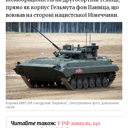
прямо як корпус Гельмута фон Панвіца, що
воював на стороні нацистської Німеччини.
Ворожа БМП-2М з модулем "Бережок", ілюстративне фото довоєнних
часів
Читайте також:
У РФ заявили, що