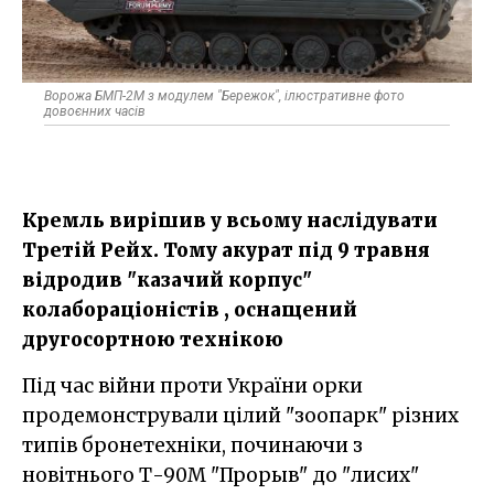
Ворожа БМП-2М з модулем "Бережок", ілюстративне фото
довоєнних часів
Кремль вирішив у всьому наслідувати
Третій Рейх. Тому акурат під 9 травня
відродив "казачий корпус"
колабораціоністів , оснащений
другосортною технікою
Під час війни проти України орки
продемонстрували цілий "зоопарк" різних
типів бронетехніки, починаючи з
новітнього Т-90М "Прорыв" до "лисих"