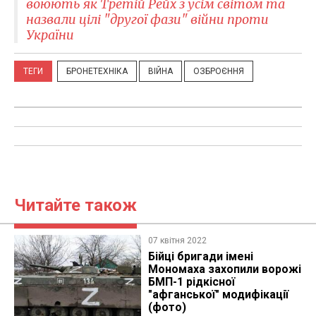
воюють як Третій Рейх з усім світом та
назвали цілі "другої фази" війни проти
України
ТЕГИ
БРОНЕТЕХНІКА
ВІЙНА
ОЗБРОЄННЯ
Читайте також
07 квітня 2022
Бійці бригади імені
Мономаха захопили ворожі
БМП-1 рідкісної
"афганської" модифікації
(фото)