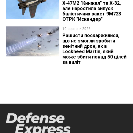
Х-47М2 "Кинжал" та Х-32,
але наростила випуск
балістичних ракет 9М723
ОТРК "Искандер"
10 серпень 2026
Рашисти поскаржилися,
що не змогли зробити
зенітний дрон, як в
Lockheed Martin, який
може збити понад 50 цілей
за виліт