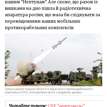
нашим "Нептунам". Але схоже, що разом із
вишками на дно пішла й радіотехнічна
апаратура росіян, що мала би слідкувати за
переміщеннями наших мобільних
протикорабельних комплексів.
Запуск ракети Harpoon Block II із берегового протикорабельного
комплексу HCDS, ілюстративне фото з відкритих джерел
Читайте також:
СБУ "врятувало"