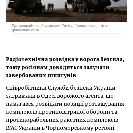
Протикорабельний комплекс "Нептун", ілюстративне фото
довоєнних часів
Радіотехнічна розвідка у ворога безсила,
тому росіянам доводиться залучати
завербованих шпигунів
Співробітники Служби безпеки України
затримали в Одесі ворожого агента, що
намагався розвідати позиції розташування
комплексів протиповітряної оборони та
протикорабельних ракетних комплексів
ВМС України в Чорноморському регіоні.