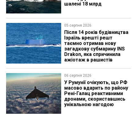
шалені 18 млрд
05 серпня 2026
Після 14 років будівництва
Ізраїль врешті решт
таємно отримав нову
загадкову субмарину INS
Drakon, яка спричинила
ажіотаж в рашистів
06 серпня 2026
У Румунії очікують, що РФ
масово вдарить по району
Рені-Галац реактивними
дронами, скориставшись
унікальною нагодою