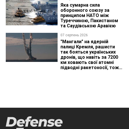
Яка сумарна сила
оборонного союзу за
принципом НАТО між
Туреччиною, Пакистаном
та Саудівською Аравією
07 серпень 2026
"Мангали" на ядерній
палиці Кремля, рашисти
так бояться українських
дронів, що навіть за 7200
км ховають свої атомні
підводні ракетоносії, тож
що видно з космосу