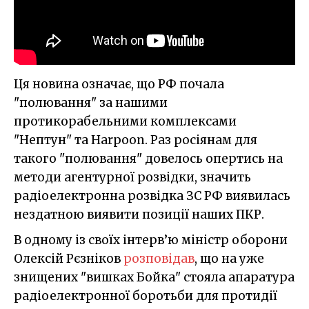
Ця новина означає, що РФ почала
"полювання" за нашими
протикорабельними комплексами
"Нептун" та Harpoon. Раз росіянам для
такого "полювання" довелось опертись на
методи агентурної розвідки, значить
радіоелектронна розвідка ЗС РФ виявилась
нездатною виявити позиції наших ПКР.
В одному із своїх інтерв’ю міністр оборони
Олексій Рєзніков
розповідав
, що на уже
знищених "вишках Бойка" стояла апаратура
радіоелектронної боротьби для протидії