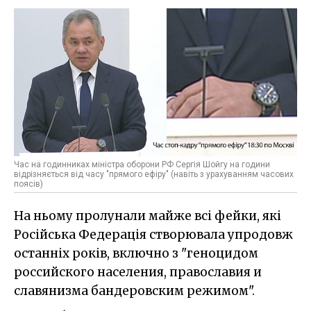
Час на годинниках міністра оборони РФ Сергія Шойгу на години
відрізняється від часу "прямого ефіру" (навіть з урахуванням часових
поясів)
На ньому пролунали майже всі фейки, які
Російська Федерація створювала упродовж
останніх років, включно з "геноцидом
российского населения, православия и
славянизма бандеровским режимом".