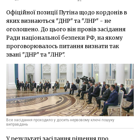
Офіційної позиції Путіна щодо кордонів в
яких визнаються "ДНР" та "ЛНР" - не
оголошено. До цього він провів засідання
Ради національної безпеки РФ, на якому
проговорювалось питання визнати так
звані "ДНР" та "ЛНР".
Все засідання проходило у досить нервовому ключі пошуку
виправдань
У результаті засідання рішення про