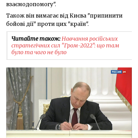
взаємодопомогу".
Також він вимагає від Києва "припинити
бойові дії" проти цих "країн".
Читайте також:
Навчання російських
стратегічних сил "Гром-2022": що там
було та чого не було