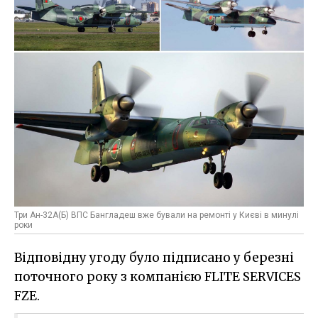
Три Ан-32А(Б) ВПС Бангладеш вже бували на ремонті у Києві в минулі
роки
Відповідну угоду було підписано у березні
поточного року з компанією FLITE SERVICES
FZE.