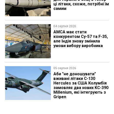
ці літаки, схоже, потрібні їм
самим
04 серпня 2026
AMCA має стати
конкурентом Су-57 та F-35,
але Індія знову змінила
умови вибору виробника
05 серпня 2026
Аби "не доношувати"
вживані літаки C-130
Hercules за США Колумбія
замовляє два нових KC-390
Millenium, які інтегрують з
Gripen