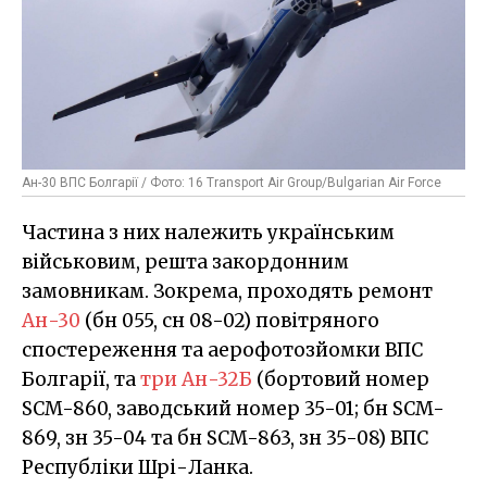
Ан-30 ВПС Болгарії / Фото: 16 Transport Air Group/Bulgarian Air Force
Частина з них належить українським
військовим, решта закордонним
замовникам. Зокрема, проходять ремонт
Ан-30
(бн 055, сн 08-02) повітряного
спостереження та аерофотозйомки ВПС
Болгарії, та
три Ан-32Б
(бортовий номер
SCM-860, заводський номер 35-01; бн SCM-
869, зн 35-04 та бн SCM-863, зн 35-08) ВПС
Республіки Шрі-Ланка.