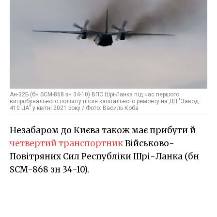
Ан-32Б (бн SCM-868 зн 34-10) ВПС Шрі-Ланка під час першого
випробувального польоту після капітального ремонту на ДП "Завод
410 ЦА" у квітні 2021 року / Фото: Василь Коба
Незабаром до Києва також має прибути й
четвертий транспортник
Військово-
Повітряних Сил Республіки Шрі-Ланка (бн
SCM-868 зн 34-10).