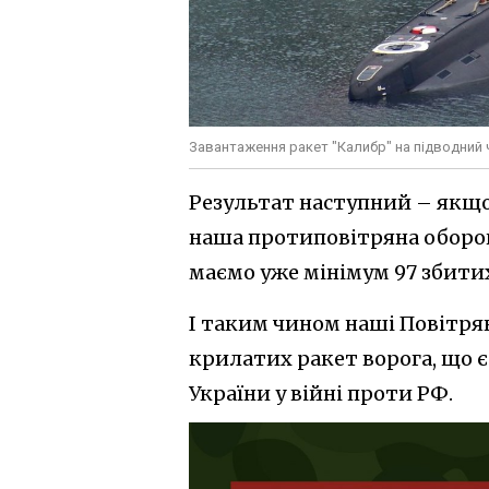
Завантаження ракет "Калибр" на підводний 
Результат наступний – якщо
наша протиповітряна оборон
маємо уже мінімум 97 збитих
І таким чином наші Повітря
крилатих ракет ворога, що 
України у війні проти РФ.