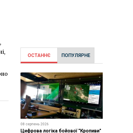
,
і,
ОСТАННЄ
ПОПУЛЯРНЕ
рно
08 серпень 2026
Цифрова логіка бойової "Кропиви"