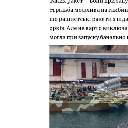
таких ракет – вони при зап
стрільба можлива на глибин
що рашистські ракети з підв
орків. Але не варто виключ
могла при запуску банально п