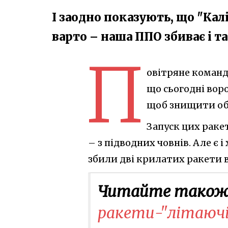
І заодно показують, що "Кал
варто – наша ППО збиває і т
П
овітряне команд
що сьогодні воро
щоб знищити об
Запуск цих раке
– з підводних човнів. Але є 
збили дві крилатих ракети в
Читайте також
ракети-"літаючі 