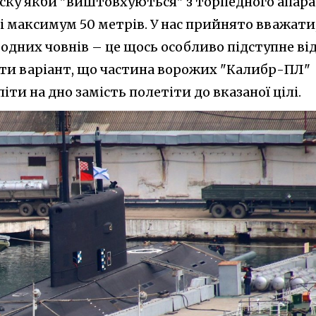
уску якби "виштовхуються" з торпедного апара
і максимум 50 метрів. У нас прийнято вважати
одних човнів – це щось особливо підступне ві
ати варіант, що частина ворожих "Калибр-ПЛ"
іти на дно замість полетіти до вказаної цілі.