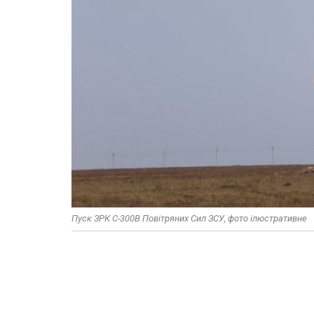
Пуск ЗРК С-300В Повітряних Сил ЗСУ, фото ілюстративне