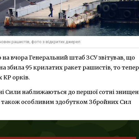
човен рашистів, фото з відкритих джерел
 на вчора Генеральний штаб ЗСУ звітував, що
а збила 95 крилатих ракет рашистів, то тепер
 КР орків.
ні Сили наближаються до першої сотні знище
є також особливим здобутком Збройних Сил