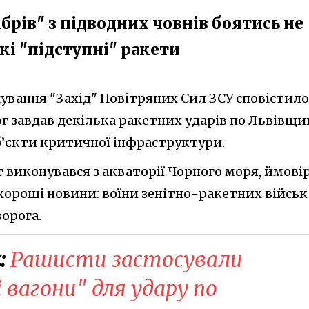
ібрів" з підводних човнів боятись не
акі "підступні" ракети
ування "Захід" Повітряних Сил ЗСУ сповістило
г завдав декілька ракетних ударів по Львівщин
’єкти критичної інфраструктури.
т виконувався з акваторії Чорного моря, ймові
і хороші новини: воїни зенітно-ракетних військ
орога.
:
Рашисти застосували
вагони" для удару по