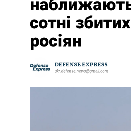
наближають
сотні збити
росіян
DEFENSE EXPRESS
ukr.defense.news@gmail.com