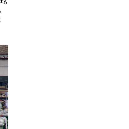
ту,
,
д