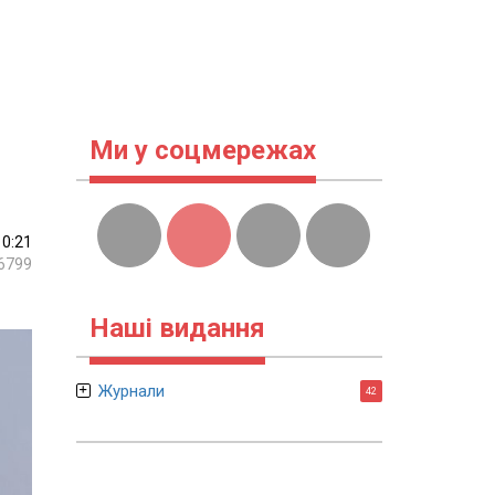
Ми у соцмережах
10:21
6799
Наші видання
Журнали
42