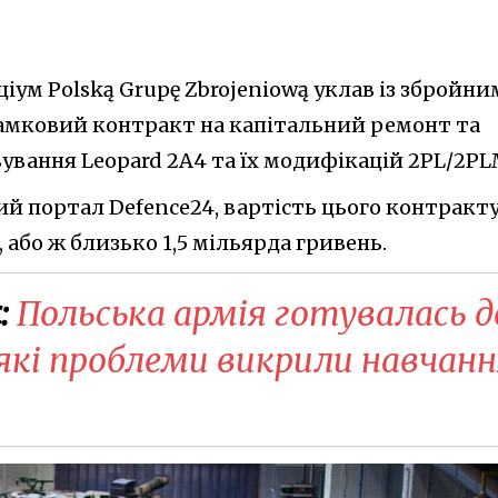
іум Polską Grupę Zbrojeniową уклав із збройн
амковий контракт на капітальний ремонт та
вування Leopard 2A4 та їх модифікацій 2PL/2PL
й портал Defence24, вартість цього контракт
 або ж близько 1,5 мільярда гривень.
:
Польська армія готувалась д
які проблеми викрили навчанн