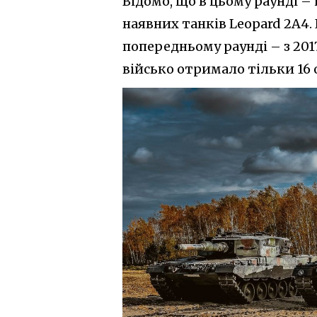
Відомо, що в цьому раунді – 
наявних танків Leopard 2A4.
попередньому раунді – з 2017
військо отримало тільки 16 о