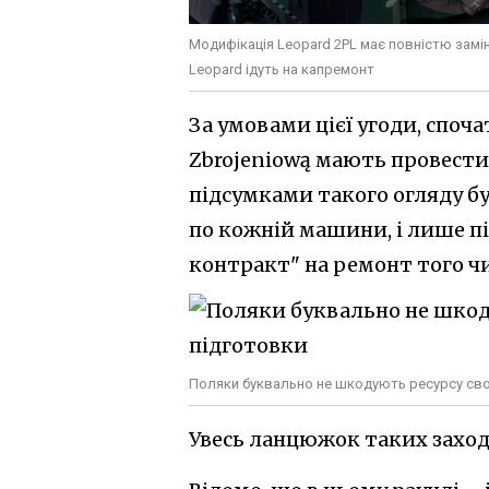
Модифікація Leopard 2PL має повністю замін
Leopard ідуть на капремонт
За умовами цієї угоди, споча
Zbrojeniową мають провести 
підсумками такого огляду б
по кожній машини, і лише пі
контракт" на ремонт того чи
Поляки буквально не шкодують ресурсу своїх
Увесь ланцюжок таких заході