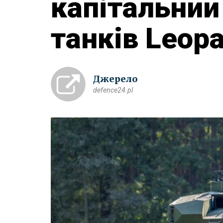
капітальний
танків Leopa
Джерело
defence24.pl