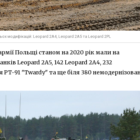
ох модифікацій: Leopard 2A4, Leopard 2A5 та Leopard 2PL
армії Польщі станом на 2020 рік мали на
анків Leopard 2A5, 142 Leopard 2A4, 232
я PT-91 "Twardy" та ще біля 380 немодернізова