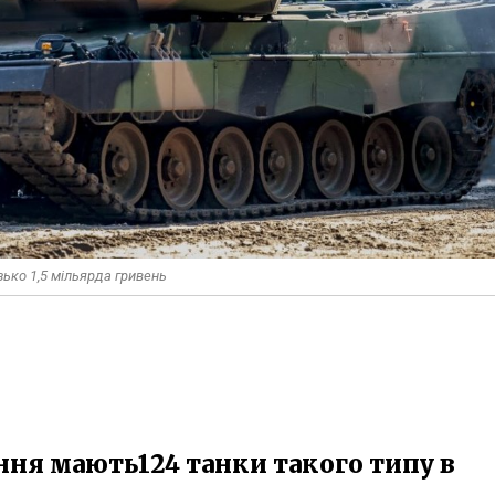
зько 1,5 мільярда гривень
ння мають124 танки такого типу в