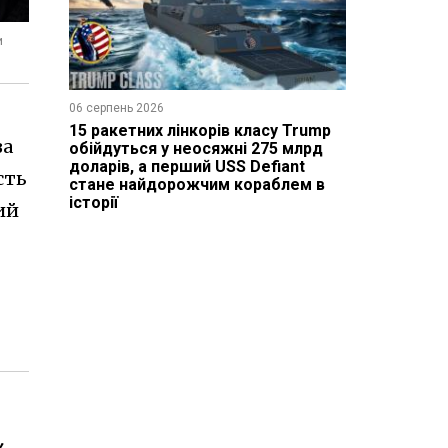
и
06 серпень 2026
15 ракетних лінкорів класу Trump
за
обійдуться у неосяжні 275 млрд
доларів, а перший USS Defiant
сть
стане найдорожчим кораблем в
історії
ий