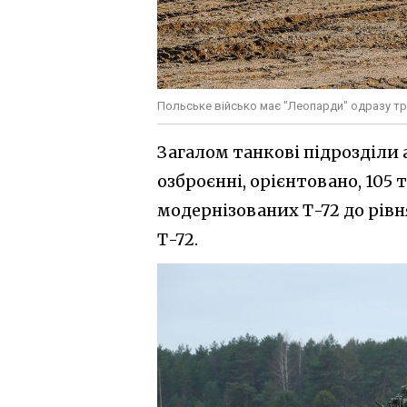
Польське військо має "Леопарди" одразу трь
Загалом танкові підрозділи 
озброєнні, орієнтовано, 105 т
модернізованих Т-72 до рівн
Т-72.