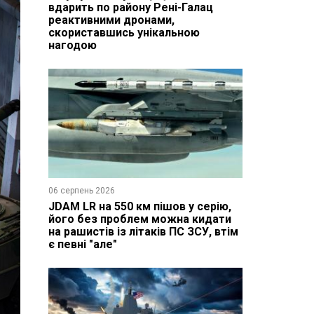
вдарить по району Рені-Галац
реактивними дронами,
скориставшись унікальною
нагодою
06 серпень 2026
JDAM LR на 550 км пішов у серію,
його без проблем можна кидати
на рашистів із літаків ПС ЗСУ, втім
є певні "але"