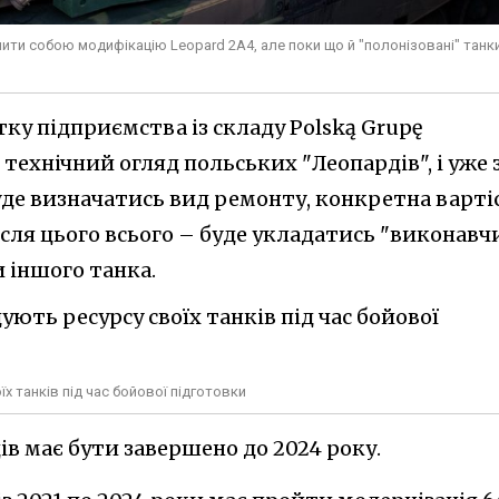
ити собою модифікацію Leopard 2А4, але поки що й "полонізовані" танк
тку підприємства із складу Polską Grupę
технічний огляд польських "Леопардів", і уже 
уде визначатись вид ремонту, конкретна варті
сля цього всього – буде укладатись "виконавч
 іншого танка.
 танків під час бойової підготовки
в має бути завершено до 2024 року.