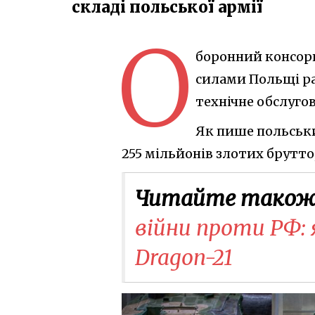
складі польської армії
О
боронний консорц
силами Польщі р
технічне обслуго
Як пише польськи
255 мільйонів злотих брутто,
Читайте також
війни проти РФ: 
Dragon-21