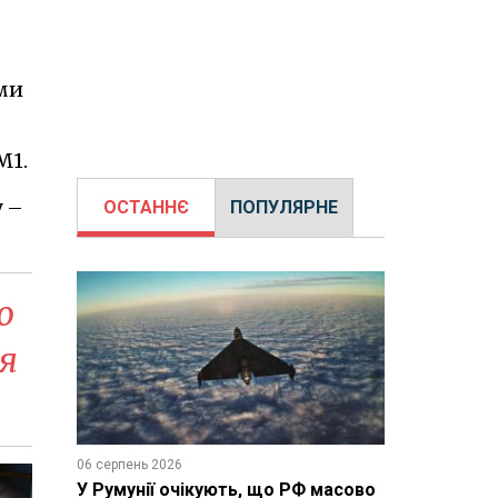
ими
M1.
у –
ОСТАННЄ
ПОПУЛЯРНЕ
о
я
06 серпень 2026
У Румунії очікують, що РФ масово