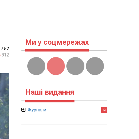
Ми у соцмережах
17:52
812
Наші видання
Журнали
42