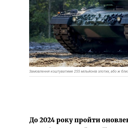
Замовлення коштуватиме 255 мільйонів злотих, або ж бли
До 2024 року пройти оновле