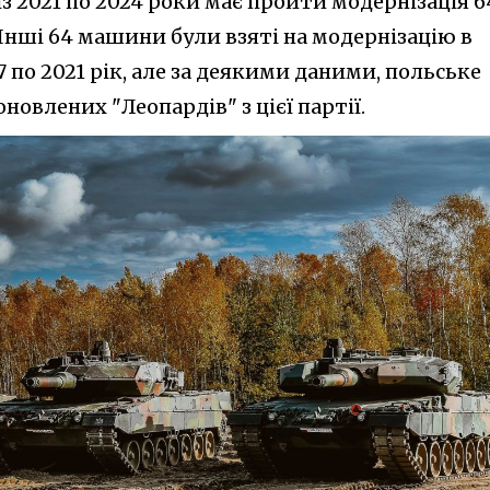
із 2021 по 2024 роки має пройти модернізація 6
 Інші 64 машини були взяті на модернізацію в
 по 2021 рік, але за деякими даними, польське
новлених "Леопардів" з цієї партії.