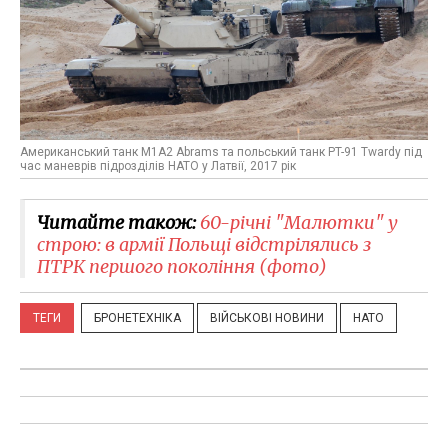
Американський танк M1A2 Abrams та польський танк PT-91 Twardy під
час маневрів підрозділів НАТО у Латвії, 2017 рік
Читайте також:
​60-річні "Малютки" у
строю: в армії Польщі відстрілялись з
ПТРК першого покоління (фото)
ТЕГИ
БРОНЕТЕХНІКА
ВІЙСЬКОВІ НОВИНИ
НАТО