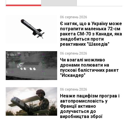
06 серпень 2026
Є натяк, що в Україну може
потрапити маленька 72-см
ракета CM-70 з Канади, яка
знадобиться проти
реактивних "Шахедів"
06 серпень 2026
Чи взагалі можливо
дронами полювати на
пускові балістичних ракет
"Искандер"
06 серпень 2026
Невже пацифізм програв і
автопромисловість у
Франції активно
долучається до
виробництва зброї