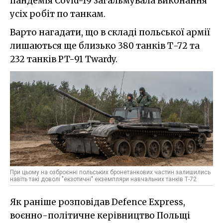
пандемія Covid-19 загальмувала виконання
усіх робіт по танкам.
Варто нагадати, що в складі польської армії
лишаються ще близько 380 танків Т-72 та
232 танків PT-91 Twardy.
При цьому на озброєнні польських бронетанкових частин залишились
навіть такі доволі "екзотичні" екземпляри навчальних танків Т-72
Як раніше розповідав Defence Express,
воєнно-політичне керівництво Польщі