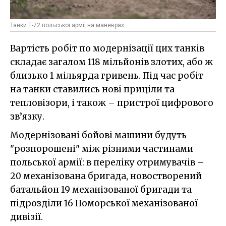
Танки Т-72 польської армії на маневрах
Вартість робіт по модернізації цих танків
складає загалом 118 мільйонів злотих, або ж
близько 1 мільярда гривень. Під час робіт
на танки ставились нові приціли та
тепловізори, і також – пристрої цифрового
зв’язку.
Модернізовані бойові машини будуть
"розпорошені" між різними частинами
польської армії: в переліку отримувачів –
20 механізована бригада, новостворений
батальйон 19 механізованої бригади та
підрозділи 16 Поморської механізованої
дивізії.