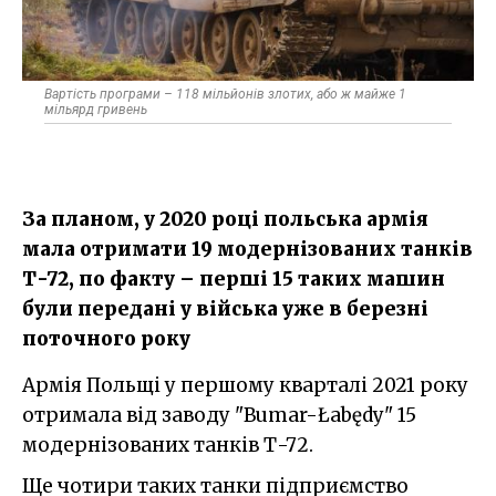
Вартість програми – 118 мільйонів злотих, або ж майже 1
мільярд гривень
За планом, у 2020 році польська армія
мала отримати 19 модернізованих танків
Т-72, по факту – перші 15 таких машин
були передані у війська уже в березні
поточного року
Армія Польщі у першому кварталі 2021 року
отримала від заводу "Bumar-Łabędy" 15
модернізованих танків Т-72.
Ще чотири таких танки підприємство