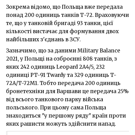
Зокрема відомо, що Польща вже передала
понад 200 одиниць танків Т-72. Враховуючи
те, що у танковій бригаді 93 танки, цієї
кількості вистачає для формування двох
найбільших з'єднань в ЗСУ.
Зазначимо, що за даними Military Balance
2021, у Польщі на озброєнні 808 танків, з
яких 242 одиниць Leopard 2A4/5, 232
одиниці PT-91 Twardy та 329 одиниць T-
72A/T-72M1. Тобто передача 200 одиниць
бронетехніки для Варшави це передача 25%
від всього танкового парку війська
польського. При цьому сама Польща
знаходиться "у першому ряду" країн проти
яких рашисти можуть здійснити напад.