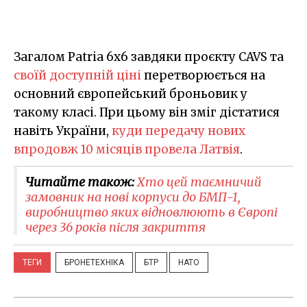
Загалом Patria 6x6 завдяки проєкту CAVS та
своїй доступній ціні
перетворюється на
основний європейський броньовик у
такому класі. При цьому він зміг дістатися
навіть України,
куди передачу нових
впродовж 10
місяців провела Латвія
.
Читайте також:
Хто цей таємничий
замовник на нові корпуси до БМП-1,
виробництво яких відновлюють в Європі
через 36 років після закриття
ТЕГИ
БРОНЕТЕХНІКА
БТР
НАТО