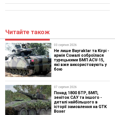
Читайте також
03 серпня 2026
Не лише Bayraktar та Kirpi -
армія Сомалі озброїлася
турецькими БМП ACV-15,
які вже використовують у
бою
07 серпня 2026
Понад 1800 БТР, БМП,
зеніток САУ та іншого -
деталі найбільшого в
історії замовлення на GTK
Boxer