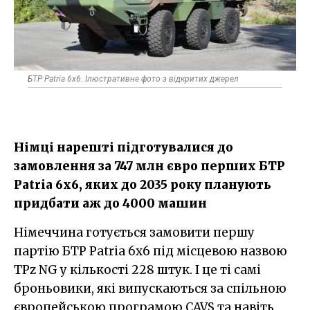
БТР Patria 6x6. Ілюстративне фото з відкритих джерел
Німці нарешті підготувалися до
замовлення за 747 млн євро перших БТР
Patria 6x6, яких до 2035 року планують
придбати аж до 4000 машин
Німеччина готується замовити першу
партію БТР Patria 6x6 під місцевою назвою
TPz NG у кількості 228 штук. І це ті самі
броньовики, які випускаються за спільною
європейською програмою CAVS та навіть