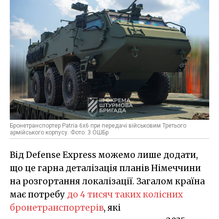
Бронетранспортер Patria 6x6 при передачі військовим Третього
армійського корпусу. Фото: 3 ОШБр
Від Defense Express можемо лише додати,
що це гарна деталізація планів Німеччини
на розгортання локалізації. Загалом країна
має потребу
до 4 тисяч таких колісних
бронетранспортерів
, які