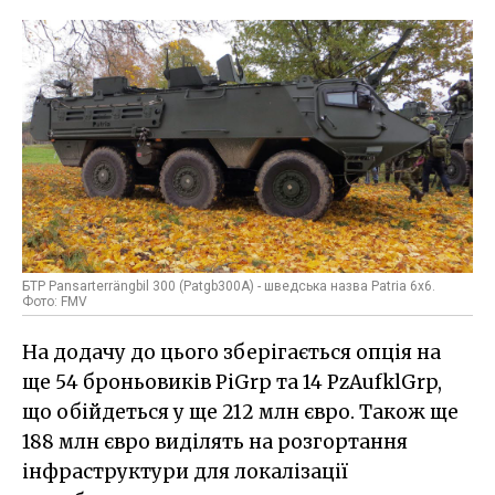
БТР Pansarterrängbil 300 (Patgb300A) - шведська назва Patria 6x6.
Фото: FMV
На додачу до цього зберігається опція на
ще 54 броньовиків PiGrp та 14 PzAufklGrp,
що обійдеться у ще 212 млн євро. Також ще
188 млн євро виділять на розгортання
інфраструктури для локалізації