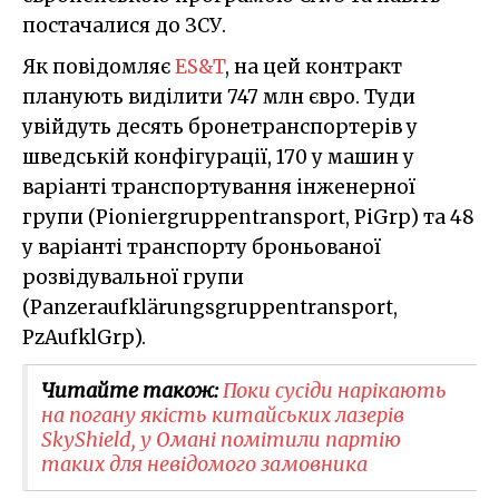
постачалися до ЗСУ.
Як повідомляє
ES&T
, на цей контракт
планують виділити 747 млн євро. Туди
увійдуть десять бронетранспортерів у
шведській конфігурації, 170 у машин у
варіанті транспортування інженерної
групи (Pioniergruppentransport, PiGrp) та 48
у варіанті транспорту броньованої
розвідувальної групи
(Panzeraufklärungsgruppentransport,
PzAufklGrp).
Читайте також:
Поки сусіди нарікають
на погану якість китайських лазерів
SkyShield, у Омані помітили партію
таких для невідомого замовника