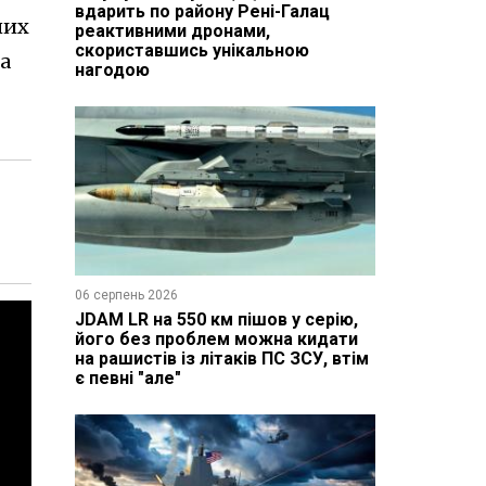
вдарить по району Рені-Галац
них
реактивними дронами,
скориставшись унікальною
на
нагодою
06 серпень 2026
JDAM LR на 550 км пішов у серію,
його без проблем можна кидати
на рашистів із літаків ПС ЗСУ, втім
є певні "але"