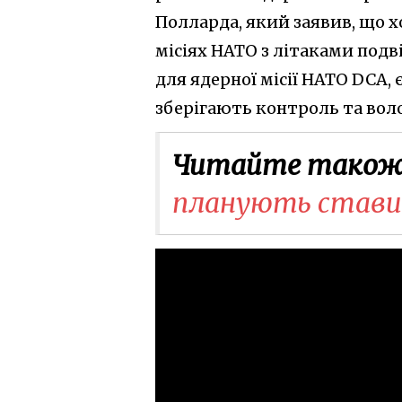
Полларда, який заявив, що х
місіях НАТО з літаками подв
для ядерної місії НАТО DCA,
зберігають контроль та вол
Читайте також
планують ставити