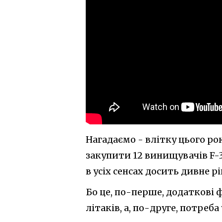
Нагадаємо - влітку цього ро
закупити 12 винищувачів F-3
в усіх сенсах досить дивне р
Бо це, по-перше, додаткові
літаків, а, по-друге, потреб