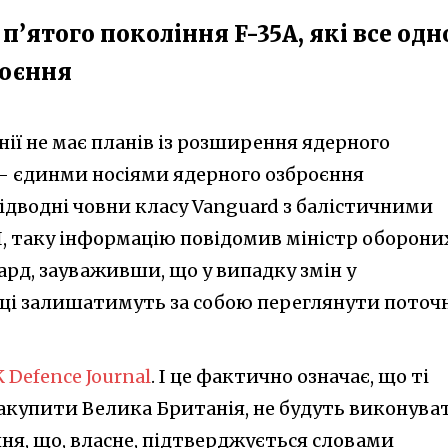
п’ятого покоління F-35A, які все одн
роєння
ії не має планів із розширення ядерного
 - єдинми носіями ядерного озброєння
дводні човни класу Vanguard з балістичними
I, таку інформацію повідомив міністр оборони
рд, зауваживши, що у випадку змін у
ці залишатимуть за собою переглянути поточ
 Defence Journal
. І це фактично означає, що ті
 закупити Велика Британія, не будуть виконува
ння, що, власне, підтверджується словами