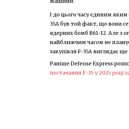
машини.
І до цього часу єдиним яки
35A був той факт, що вони 
ядерних бомб B61-12. Але з 
найближчим часом не планує
закупівля F-35A виглядає щ
Раніше Defense Express розп
постачання F-35 у 2025 році