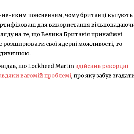
м-не-яким поясненням, чому британці купують 
сертифіковані для використання вільнопадаюч
огляду на те, що Велика Британія принаймні
 розширювати свої ядерні можливості, то
е дивнішою.
овідав, що Lockheed Martin
здійснив рекордні
 завдяки вагомій проблемі
, про яку забув згадати