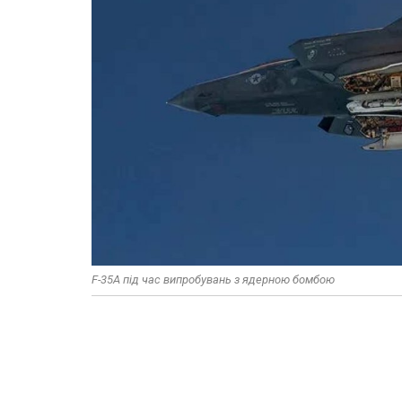
F-35A під час випробувань з ядерною бомбою