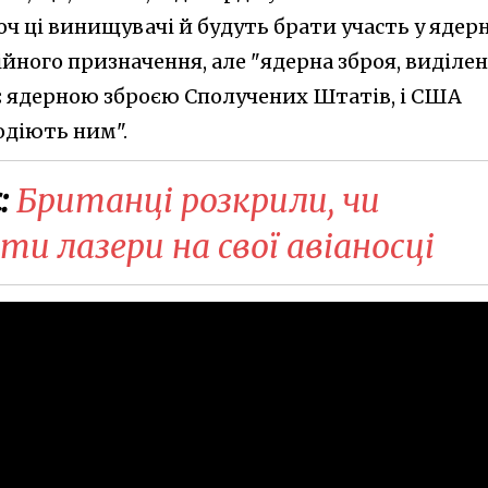
оч ці винищувачі й будуть брати участь у ядер
ійного призначення, але "ядерна зброя, виділе
 є ядерною зброєю Сполучених Штатів, і США
одіють ним".
:
Британці розкрили, чи
 лазери на свої авіаносці