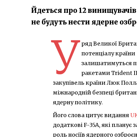
Йдеться про 12 винищувачів 
не будуть нести ядерне озб
У
ряд Великої Британ
потенціалу країни
залишатимуться пі
ракетами Trident I
закупівель країни Люк Полла
міжнародній безпеці британ
ядерну політику.
Його слова цитує видання
UK
додаткові F-35A, які планує
роль носіїв ядерного озброє